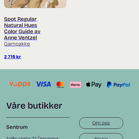
Spot Regular
Natural Hues
Color Guide av
Anne Ventzel
Garnpakke
2 715
kr
Våre butikker
Om oss
Sentrum
Tollbugata 27 (inngang
Blogg