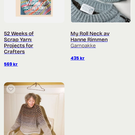
52 Weeks of
My Roll Neck av
Scrap Yarn:
Hanne Rimmen
Projects for
Garnpakke
Crafters
435
kr
569
kr