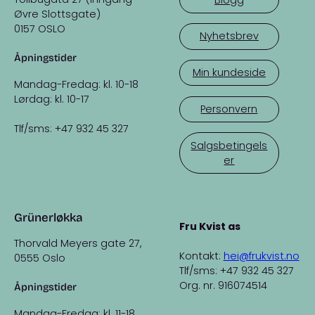
Øvre Slottsgate)
0157 OSLO
Nyhetsbrev
Åpningstider
Min kundeside
Mandag-Fredag: kl. 10-18
Lørdag: kl. 10-17
Personvern
Tlf/sms: +47 932 45 327
Salgsbetingels
er
Grünerløkka
Fru Kvist as
Thorvald Meyers gate 27,
Kontakt:
hei@frukvist.no
0555 Oslo
Tlf/sms: +47 932 45 327
Org. nr. 916074514
Åpningstider
Mandag-Fredag: kl. 11-18