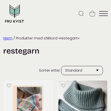
Skip
to
content
Hjem
/ Produkter med stikkord «restegarn»
restegarn
Sorter etter