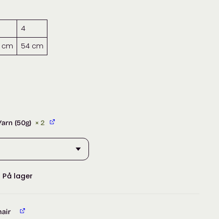
4
 cm
54 cm
Yarn (50g)
× 2
:
På lager
hair