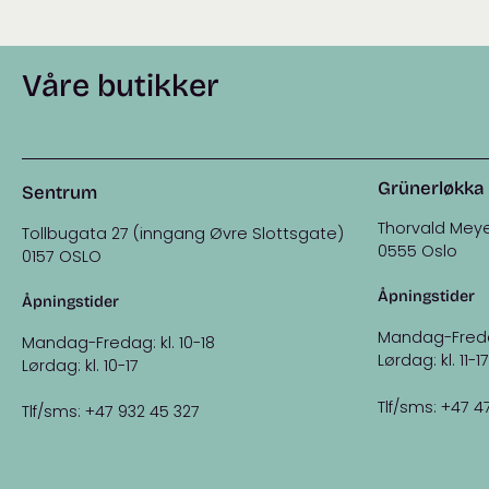
Våre butikker
Grünerløkka
Sentrum
Thorvald Meye
Tollbugata 27 (inngang Øvre Slottsgate)
0555 Oslo
0157 OSLO
Åpningstider
Åpningstider
Mandag-Fredag:
Mandag-Fredag: kl. 10-18
Lørdag: kl. 11-17
Lørdag: kl. 10-17
Tlf/sms: +47 4
Tlf/sms: +47 932 45 327