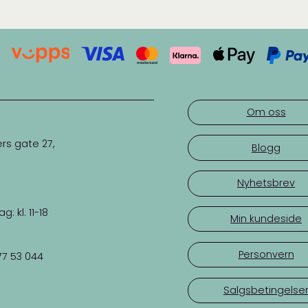
60 kr
Om oss
rs gate 27,
Blogg
Nyhetsbrev
 kl. 11-18
Min kundeside
Personvern
77 53 044
Salgsbetingelse