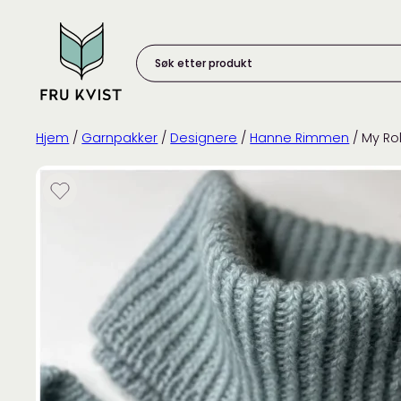
Skip
to
content
Søk
etter
produkt:
Hjem
/
Garnpakker
/
Designere
/
Hanne Rimmen
/ My Ro