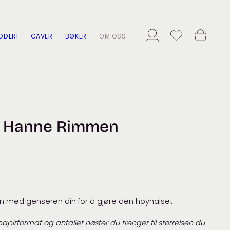
ODERI
GAVER
BØKER
OM OSS
v Hanne Rimmen
n med genseren din for å gjøre den høyhalset.
apirformat og antallet nøster du trenger til størrelsen du