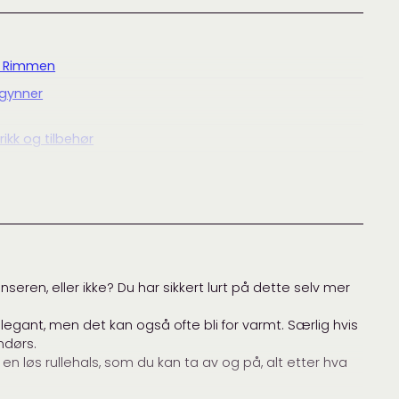
 Rimmen
egynner
ikk og tilbehør
 Rimmen
anne rimmen
,
Høyhalset
,
isager jensen
,
isager silk
r
,
restegarn
,
Rullehals
,
Småstrikk
,
tilbehør
akker
,
Halser, sjal og skjerf
,
Hanne Rimmen
,
Småstrikk og
ør
nseren, eller ikke? Du har sikkert lurt på dette selv mer
elegant, men det kan også ofte bli for varmt. Særlig hvis
ndørs.
en løs rullehals, som du kan ta av og på, alt etter hva