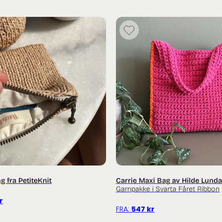
Du finner digital oppskrift på
han
_______
Du finner flere garnpakker fra
_______
Trenger du hjelp med oppskrift
for strikkehjelp og inspirasjon
ng fra PetiteKnit
Carrie Maxi Bag av Hilde Lunda
Garnpakke i Svarta Fåret Ribbon
Prisområde:
r
FRA:
547
kr
45 kr
til