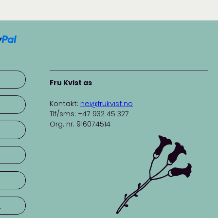
Fru Kvist as
Kontakt:
hei@frukvist.no
Tlf/sms: +47 932 45 327
Org. nr. 916074514
r