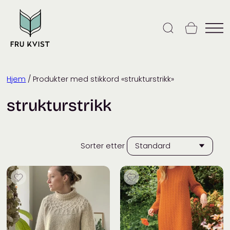
Skip
to
content
Hjem
/ Produkter med stikkord «strukturstrikk»
strukturstrikk
Sorter etter