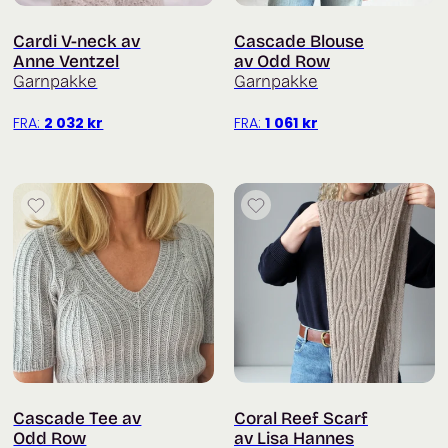
Cardi V-neck av
Cascade Blouse
Anne Ventzel
av Odd Row
Garnpakke
Garnpakke
FRA:
2 032
kr
FRA:
1 061
kr
Cascade Tee av
Coral Reef Scarf
Odd Row
av Lisa Hannes