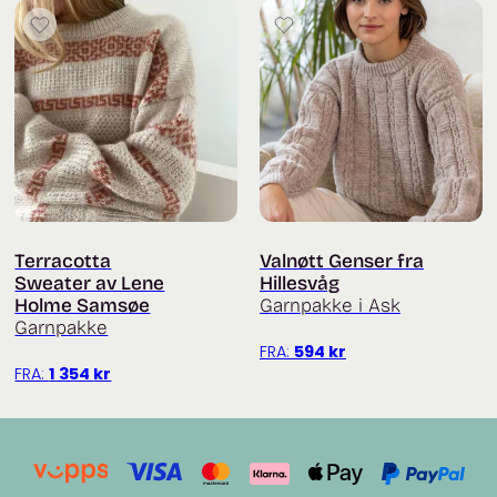
Terracotta
Valnøtt Genser fra
Sweater av Lene
Hillesvåg
Holme Samsøe
Garnpakke i Ask
Garnpakke
FRA:
594
kr
FRA:
1 354
kr