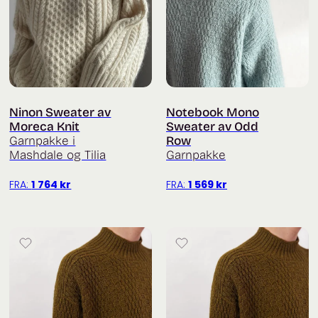
Ninon Sweater av
Notebook Mono
Moreca Knit
Sweater av Odd
Garnpakke i
Row
Mashdale og Tilia
Garnpakke
FRA:
1 764
kr
FRA:
1 569
kr