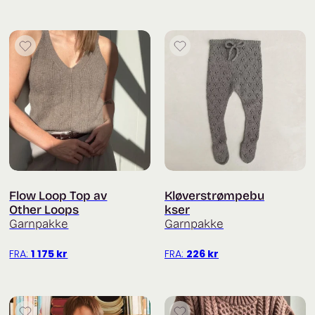
Flow Loop Top av
Kløverstrømpebu
Other Loops
kser
Garnpakke
Garnpakke
FRA:
1 175
kr
FRA:
226
kr