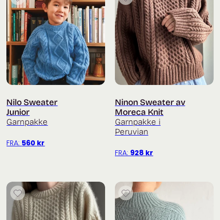
Nilo Sweater
Ninon Sweater av
Junior
Moreca Knit
Garnpakke
Garnpakke i
Peruvian
FRA:
560
kr
FRA:
928
kr