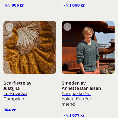
FRA:
985
kr
FRA:
1 050
kr
Scarflette av
Smeden av
Justyna
Annette Danielsen
Lorkowska
Garnpakke fra
Garnpakke
boken Kun for
mænd
364
kr
FRA:
1 077
kr