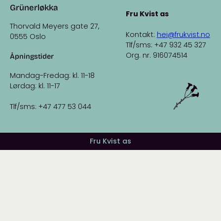
Grünerløkka
Fru Kvist as
Thorvald Meyers gate 27,
Kontakt:
hei@frukvist.no
0555 Oslo
Tlf/sms: +47 932 45 327
Org. nr. 916074514
Åpningstider
Mandag-Fredag: kl. 11-18
Lørdag: kl. 11-17
Tlf/sms: +47 477 53 044
Fru Kvist as