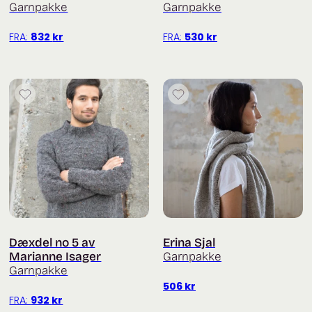
Garnpakke
Garnpakke
FRA:
832
kr
FRA:
530
kr
Dæxdel no 5 av
Erina Sjal
Marianne Isager
Garnpakke
Garnpakke
506
kr
FRA:
932
kr