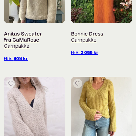
Anitas Sweater
Bonnie Dress
fra CaMaRose
Garnpakke
Garnpakke
FRA:
2 055
kr
FRA:
908
kr