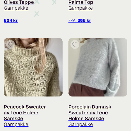
Olives Teppe
Palma Top
Garnpakke
Garnpakke
604
kr
FRA:
358
kr
Peacock Sweater
Porcelain Damask
av Lene Holme
Sweater av Lene
Samsøe
Holme Samsøe
Garnpakke
Garnpakke