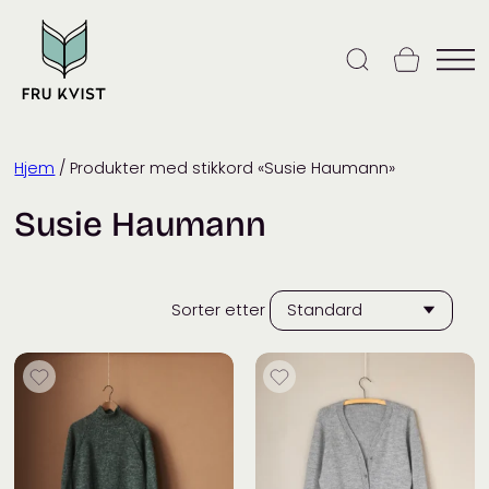
Skip
to
content
Hjem
/ Produkter med stikkord «Susie Haumann»
Susie Haumann
Sorter etter