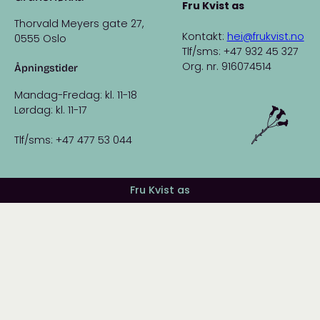
Fru Kvist as
Thorvald Meyers gate 27,
Kontakt:
hei@frukvist.no
0555 Oslo
Tlf/sms: +47 932 45 327
Org. nr. 916074514
Åpningstider
Mandag-Fredag: kl. 11-18
Lørdag: kl. 11-17
Tlf/sms: +47 477 53 044
Fru Kvist as