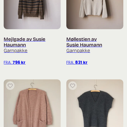
Mejlgade av Susie
Møllestien av
Haumann
Susie Haumann
Garnpakke
Garnpakke
FRA:
796
kr
FRA:
831
kr