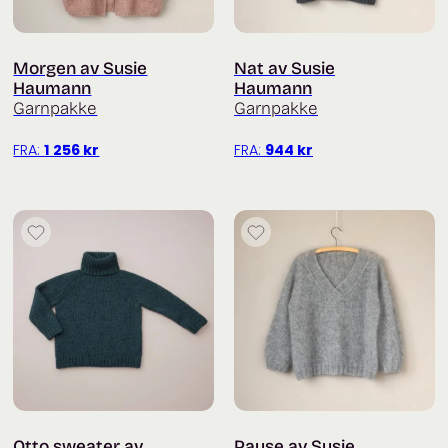
Morgen av Susie
Nat av Susie
Haumann
Haumann
Garnpakke
Garnpakke
FRA:
1 256
kr
FRA:
944
kr
Otto sweater av
Pause av Susie