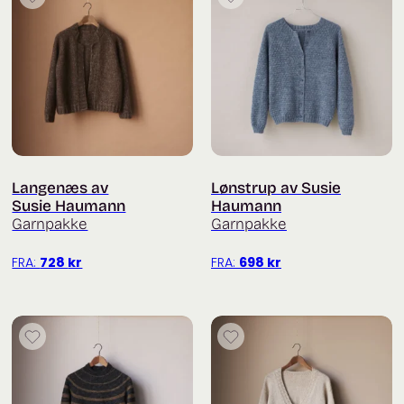
Langenæs av
Lønstrup av Susie
Susie Haumann
Haumann
Garnpakke
Garnpakke
FRA:
728
kr
FRA:
698
kr