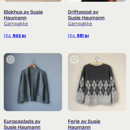
Blokhus av Susie
Driftwood av
Haumann
Susie Haumann
Garnpakke
Garnpakke
FRA:
502
kr
FRA:
691
kr
Europaplads av
Ferie av Susie
Susie Haumann
Haumann