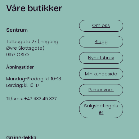
Våre butikker
Om oss
Sentrum
Tollbugata 27 (inngang
Blogg
Øvre Slottsgate)
0157 OSLO
Nyhetsbrev
Åpningstider
Min kundeside
Mandag-Fredag: kl. 10-18
Lørdag: kl. 10-17
Personvern
Tlf/sms: +47 932 45 327
Salgsbetingels
er
Grünerløkka