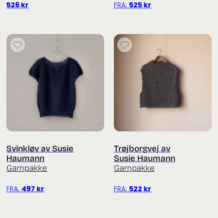
526
kr
FRA:
525
kr
Svinkløv av Susie
Trøjborgvej av
Haumann
Susie Haumann
Garnpakke
Garnpakke
FRA:
497
kr
FRA:
522
kr