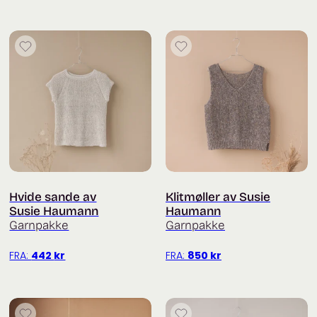
Hvide sande av
Klitmøller av Susie
Susie Haumann
Haumann
Garnpakke
Garnpakke
FRA:
442
kr
FRA:
850
kr