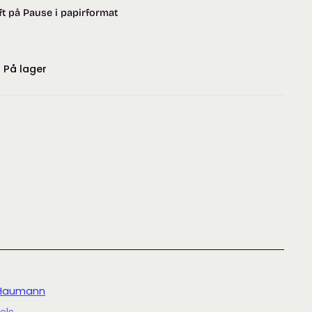
t på Pause i papirformat
:
På lager
 Haumann