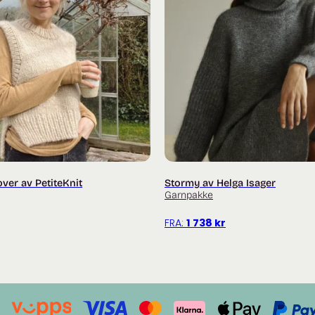
over av PetiteKnit
Stormy av Helga Isager
Garnpakke
FRA:
1 738
kr