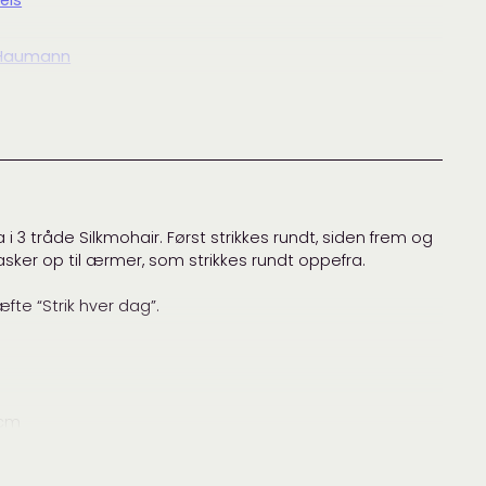
els
 Haumann
,
garnpakke
,
genser
,
isager
,
isager silk mohair
,
Susie
ann
,
Designere
,
Garnpakker
,
Gensere
,
Strik hver dag
,
Susie
ann
 3 tråde Silkmohair. Først strikkes rundt, siden frem og
masker op til ærmer, som strikkes rundt oppefra.
fte “Strik hver dag”.
 cm