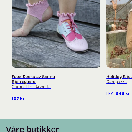
Faux Socks av Sanne
Holiday Slip
Bjerregaard
Garnpakke
Garnpakke i Arwetta
FRA:
848
kr
107
kr
Våre butikker