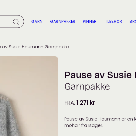
GARN
GARNPAKKER
PINNER
TILBEHØR
BR
e av Susie Haumann Garnpakke
Pause av Susi
Garnpakke
FRA:
1 271
kr
Pause av Susie Haumann er en let
mohair fra Isager.