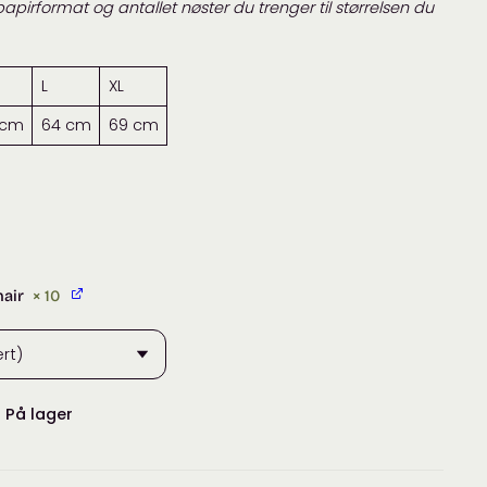
apirformat og antallet nøster du trenger til størrelsen du
L
XL
 cm
64 cm
69 cm
hair
× 10
:
På lager