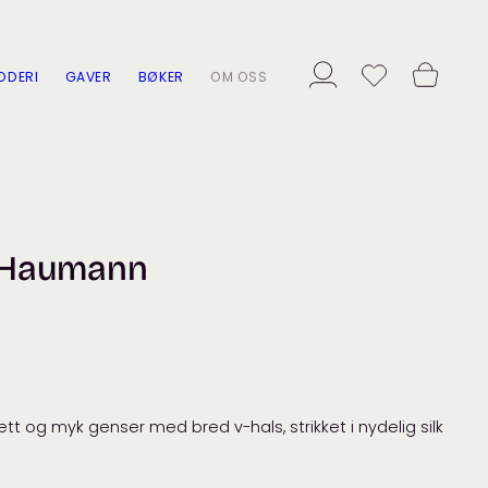
ODERI
GAVER
BØKER
OM OSS
e Haumann
t og myk genser med bred v-hals, strikket i nydelig silk