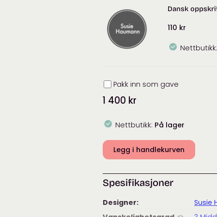
Mohair
Dansk oppskrif
antall
110
kr
Nettbutikk
Innpakning
Pakk inn som gave
1 400
kr
Nettbutikk:
På lager
Legg i handlekurven
Spesifikasjoner
Designer:
Susie