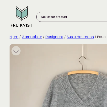
Skip
to
content
Søk
etter
produkt:
Hjem
/
Garnpakker
/
Designere
/
Susie Haumann
/ Paus