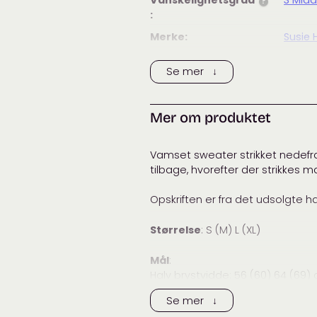
Vanskelighetsgrad
3 Midd
?
:
Merke:
Susie
Tags:
dame
Se mer ↓
Haum
Kategorier:
Dame
Haum
Mer om produktet
Vamset sweater strikket nedefra i
tilbage, hvorefter der strikkes 
Opskriften er fra det udsolgte hæ
Størrelse
: S (M) L (XL)
Mål
:
Halv brystvidde: 56 (60) 64 (69)
Længde: 60 (62) 63 (65) cm
Se mer ↓
Ærmelængde: 40 cm