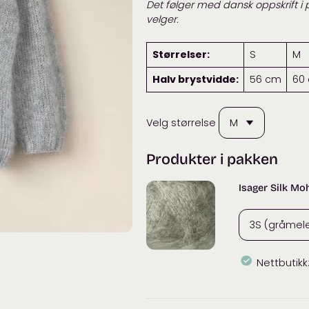
Det følger med dansk oppskrift i p
velger.
Størrelser:
S
M
Halv brystvidde:
56 cm
60
Velg størrelse
Produkter i pakken
Isager Silk Mo
Nettbutikk
Isager
Silk