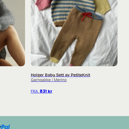
Holger Baby Sett av PetiteKnit
Garnpakke i Merino
FRA:
831
kr