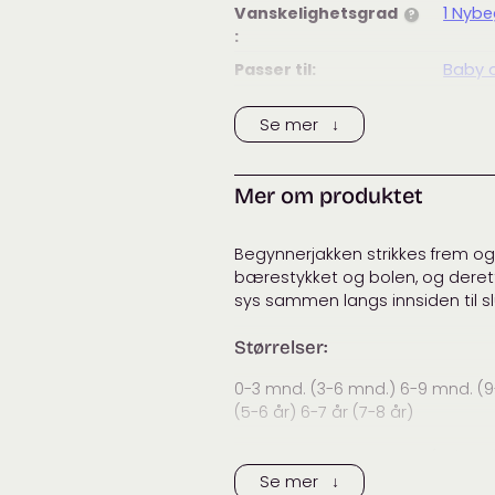
Vanskelighetsgrad
1 Nyb
?
:
Passer til:
Baby 
Merke:
Petite
Se mer ↓
Kategorier:
Baby 
cardi
Mer om produktet
Begynnerjakken strikkes frem og ti
bærestykket og bolen, og deret
sys sammen langs innsiden til sl
Størrelser:
0-3 mnd. (3-6 mnd.) 6-9 mnd. (9-
(5-6 år) 6-7 år (7-8 år)
Jakkens overvidde:
50 (52) 56 
Se mer ↓