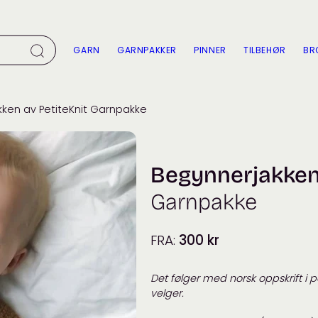
GARN
GARNPAKKER
PINNER
TILBEHØR
BR
ken av PetiteKnit Garnpakke
Begynnerjakken 
Garnpakke
FRA:
300
kr
Det følger med norsk oppskrift i
velger.