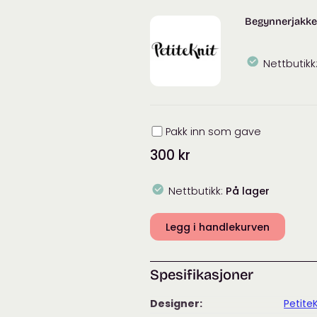
antall
Begynnerjakke
Nettbutikk
Innpakning
Pakk inn som gave
300
kr
Nettbutikk:
På lager
Legg i handlekurven
Spesifikasjoner
Designer:
Petite