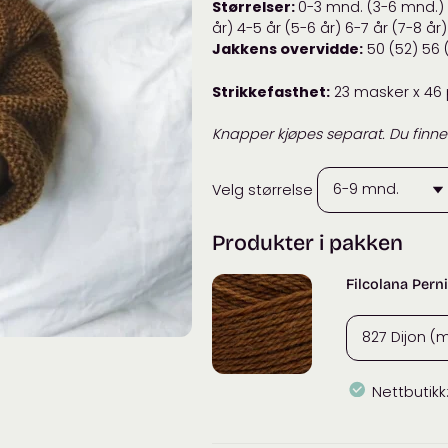
Størrelser:
0-3 mnd. (3-6 mnd.) 
år) 4-5 år (5-6 år) 6-7 år (7-8 år)
Jakkens overvidde:
50 (52) 56 
Strikkefasthet:
23 masker x 46 p
Knapper kjøpes separat. Du finne
Velg størrelse
Produkter i pakken
Filcolana Perni
Nettbutikk
Filcolana
Pernilla