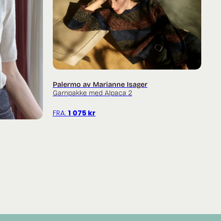
t med garn vi ikke fører.
ikket i Alpakka fra Sandnes Garn i fargen på Brent sand
 364 Chai eller 366 Sugar Almond.
kket i Cashmere 6/28 fra Pascuali i fargen Cream
7 Marzipan.
Palermo av Marianne Isager
Garnpakke med Alpaca 2
 vanskelighetsgrad
her
.
FRA:
1 075
kr
elpevideoer til teknikkene på
petiteknit.com
en? Titt innom facebookgruppa
Fru Kvist – strikkegruppe