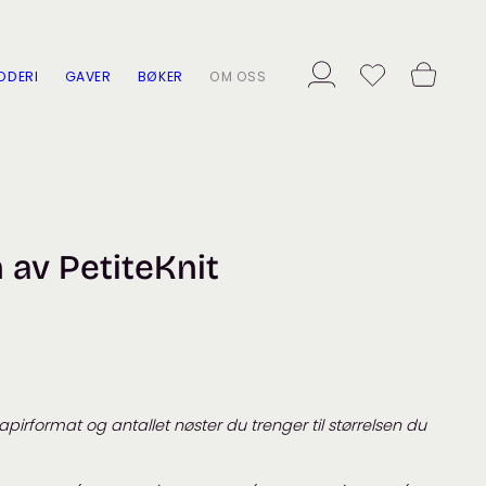
ODERI
GAVER
BØKER
OM OSS
av PetiteKnit
 papirformat
og antallet nøster du trenger til størrelsen du