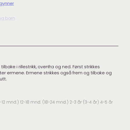
egynner
og barn
Knit
og barn
,
Baby og barn
,
Designere
,
Garnpakker
,
Jakker og
gans
,
PetiteKnit
lbake i rillestrikk, ovenfra og ned. Først strikkes
ter ermene. Ermene strikkes også frem og tilbake og
utt.
12 mnd.) 12-18 mnd. (18-24 mnd.) 2-3 år (3-4 år) 4-5 år
(58) 60 (62) 66 (68) 70 (72) 74 (76) cm