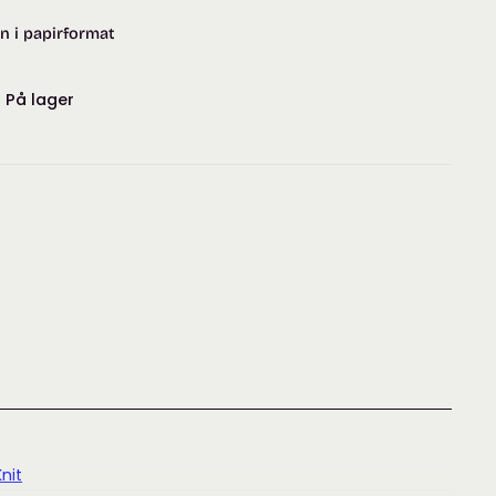
n i papirformat
:
På lager
Knit