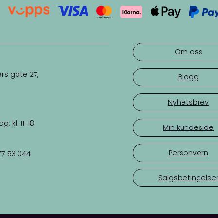
Du finner flere garnpakker fra Pe
Om oss
rs gate 27,
Blogg
Nyhetsbrev
 kl. 11-18
Min kundeside
Personvern
77 53 044
Salgsbetingelse