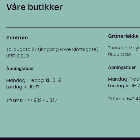
Våre butikker
Grünerløkka
Sentrum
Thorvald Meye
Tollbugata 27 (inngang Øvre Slottsgate)
0555 Oslo
0157 OSLO
Åpningstider
Åpningstider
Mandag-Fredag:
Mandag-Fredag: kl. 10-18
Lørdag: kl. 11-17
Lørdag: kl. 10-17
Tlf/sms: +47 4
Tlf/sms: +47 932 45 327