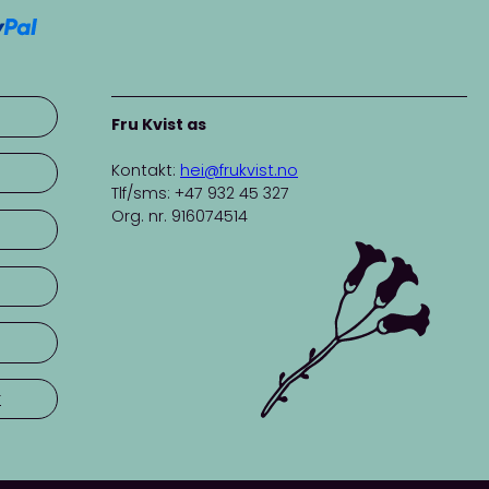
titeKnit
her
.
Fru Kvist as
Kontakt:
hei@frukvist.no
Tlf/sms: +47 932 45 327
Org. nr. 916074514
r