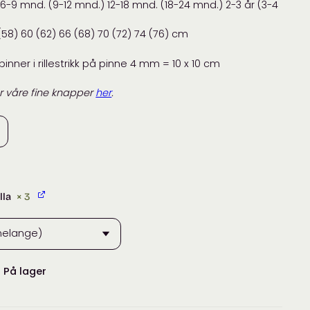
6-9 mnd. (9-12 mnd.) 12-18 mnd. (18-24 mnd.) 2-3 år (3-4
(58) 60 (62) 66 (68) 70 (72) 74 (76) cm
inner i rillestrikk på pinne 4 mm = 10 x 10 cm
r våre fine knapper
her
.
lla
× 3
:
På lager