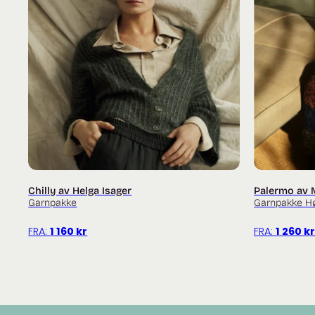
Chilly av Helga Isager
Palermo av 
Garnpakke
Garnpakke Hø
FRA:
1 160
kr
FRA:
1 260
k