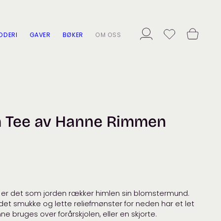
ODERI
GAVER
BØKER
OM OSS
m Tee av Hanne Rimmen
 er det som jorden rækker himlen sin blomstermund.
 det smukke og lette reliefmønster for neden har et let
unne bruges over forårskjolen, eller en skjorte.