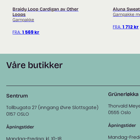
Braidy Loop Cardigan av Other
Aluna Sweat
Loops
Garnpakke m
Garnpakke
FRA:
1 712
kr
FRA:
1 569
kr
Våre butikker
Grünerløkka
Sentrum
Thorvald Meye
Tollbugata 27 (inngang Øvre Slottsgate)
0555 Oslo
0157 OSLO
Åpningstider
Åpningstider
Mandag-Fredag:
Mandag-Fredag: kl. 10-18