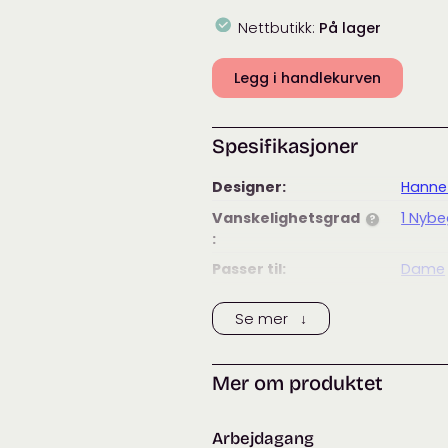
Nettbutikk:
På lager
Legg i handlekurven
Spesifikasjoner
Designer:
Hanne
Vanskelighetsgrad
1 Nyb
?
:
Passer til:
Dame
Merke:
Hanne
Se mer ↓
Tags:
filcol
rimme
Mer om produktet
Kategorier:
Dame
Arbejdagang