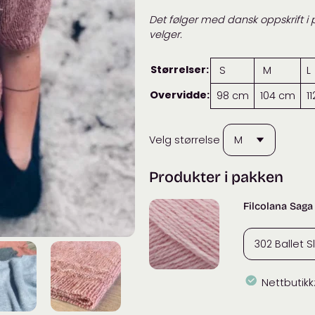
Det følger med dansk oppskrift i p
velger.
Størrelser:
S
M
L
Overvidde:
98 cm
104 cm
1
Velg størrelse
Produkter i pakken
Filcolana Saga
Nettbutikk
Filcolana