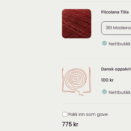
Saga
antall
Filcolana Tilia
Nettbutikk
Filcolana
Tilia
antall
Dansk oppskrif
100
kr
Nettbutikk
Innpakning
Pakk inn som gave
775
kr