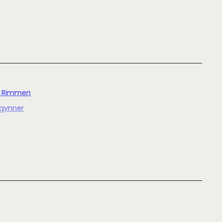
 Rimmen
egynner
 Rimmen
ana
,
Filcolana Saga
,
filcolana tilia
,
garnpakke
,
hanne
n
,
sommertopper
,
Designere
,
Garnpakker
,
Hanne Rimmen
,
Sommertopper