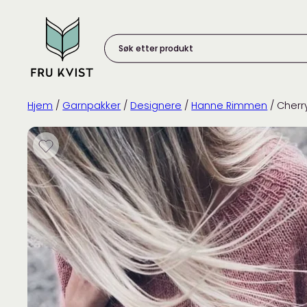
Skip
to
content
Søk
etter
produkt:
Hjem
/
Garnpakker
/
Designere
/
Hanne Rimmen
/ Cher