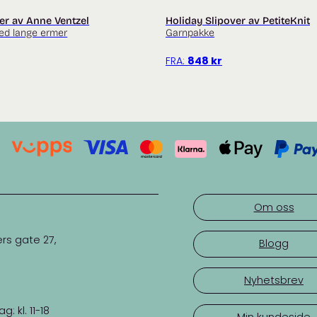
er av Anne Ventzel
Holiday Slipover av PetiteKnit
ed lange ermer
Garnpakke
FRA:
848
kr
Om oss
rs gate 27,
Blogg
Nyhetsbrev
 kl. 11-18
Min kundeside