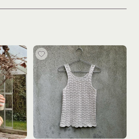
5 mm og 4 mm, 80/100 cm
(eller brug rundpinden til at strikke magic loop)
nerimmen.dk
en? Titt innom facebookgruppa
Fru Kvist – strikkegruppe
 Hanne Rimmen
her
.