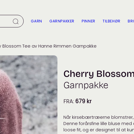
GARN
GARNPAKKER
PINNER
TILBEHØR
BR
ry Blossom Tee av Hanne Rimmen Garnpakke
Cherry Blosso
Garnpakke
FRA:
679
kr
Når kirsebærtræerne blomstrer,
Denne forårsfine lille bluse med
loose fit, og er designet til at k