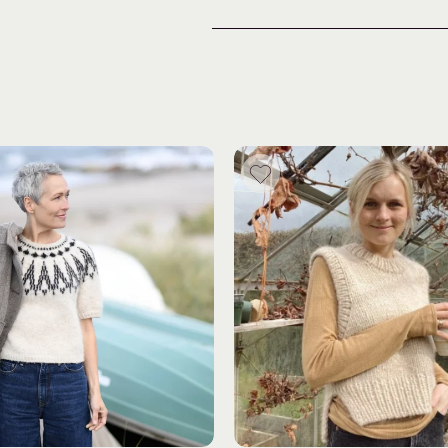
Rundpinde
:
3,5 mm, 40 cm + 3,
Strømpepinde
:
3,5 mm og 4 mm 
Du finner digital oppskrift på
han
Trenger du hjelp med oppskrift
for strikkehjelp og inspirasjon
Du finner flere garnpakker fra