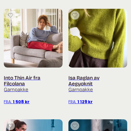
Into Thin Air fra
Isa Raglan av
Filcolana
Aegyoknit
Garnpakke
Garnpakke
FRA:
1 508
kr
FRA:
1 129
kr