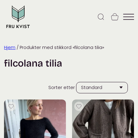
Skip
to
content
Hjem
/ Produkter med stikkord «filcolana tilia»
filcolana tilia
Sorter etter