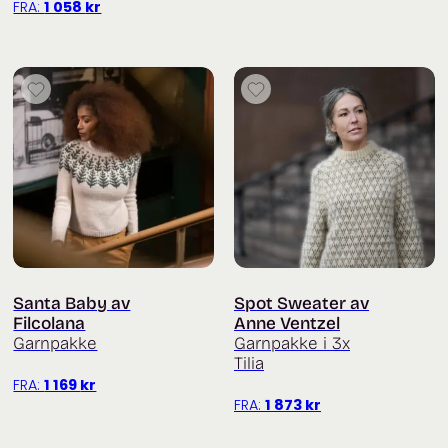
FRA:
1 058
kr
Santa Baby av
Spot Sweater av
Filcolana
Anne Ventzel
Garnpakke
Garnpakke i 3x
Tilia
FRA:
1 169
kr
FRA:
1 873
kr