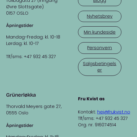
Tollbugata 27 (inngang
Blogg
Øvre Slottsgate)
0157 OSLO
Nyhetsbrev
Åpningstider
Min kundeside
Mandag-Fredag: kl. 10-18
Lørdag: kl. 10-17
Personvern
Tlf/sms: +47 932 45 327
Salgsbetingels
er
Grünerløkka
Fru Kvist as
Thorvald Meyers gate 27,
Kontakt:
hei@frukvist.no
0555 Oslo
Tlf/sms: +47 932 45 327
Org. nr. 916074514
Åpningstider
Mandag-Fredag: kl. 11-18