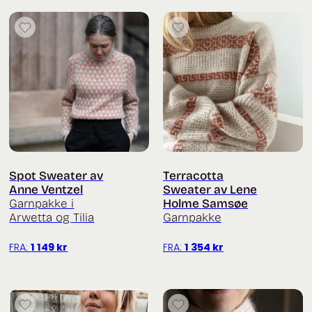
Spot Sweater av
Terracotta
Anne Ventzel
Sweater av Lene
Garnpakke i
Holme Samsøe
Arwetta og Tilia
Garnpakke
FRA:
1 149
kr
FRA:
1 354
kr