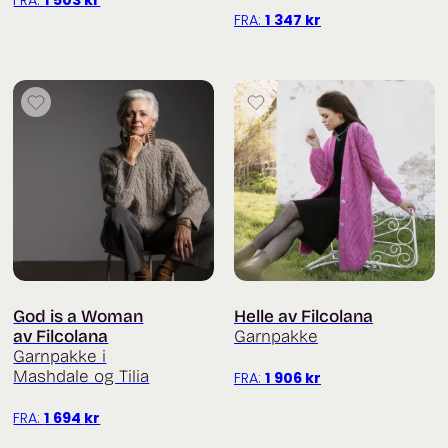
FRA:
1 503
kr
FRA:
1 347
kr
God is a Woman
Helle av Filcolana
av Filcolana
Garnpakke
Garnpakke i
Mashdale og Tilia
FRA:
1 906
kr
FRA:
1 694
kr