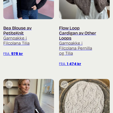
Bea Blouse av
Flow Loop
PetiteKnit
Cardigan av Other
Garnpakke i
Loops
Filcolana Tilia
Garnpakke i
Filcolana Pernilla
og Tilia
FRA:
978
kr
FRA:
1 474
kr