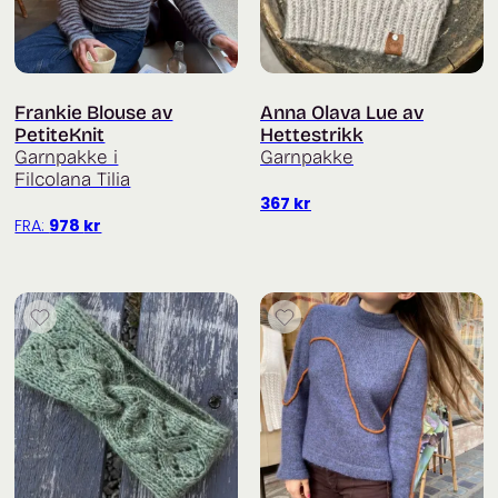
Frankie Blouse av
Anna Olava Lue av
PetiteKnit
Hettestrikk
Garnpakke i
Garnpakke
Filcolana Tilia
367
kr
FRA:
978
kr