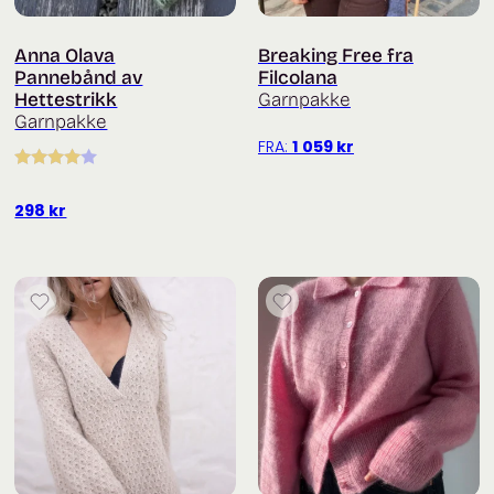
Anna Olava
Breaking Free fra
Pannebånd av
Filcolana
Hettestrikk
Garnpakke
Garnpakke
FRA:
1 059
kr
Vurdert
4.00
av 5
298
kr