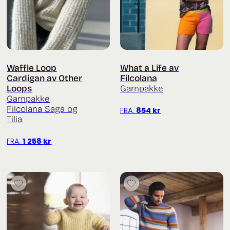
Waffle Loop
What a Life av
Cardigan av Other
Filcolana
Loops
Garnpakke
Garnpakke
Filcolana Saga og
FRA:
854
kr
Tilia
FRA:
1 258
kr