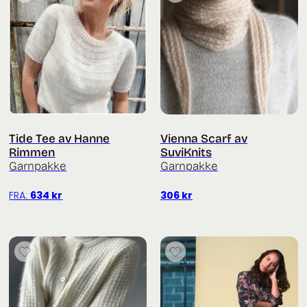
Tide Tee av Hanne
Vienna Scarf av
Rimmen
SuviKnits
Garnpakke
Garnpakke
FRA:
634
kr
306
kr