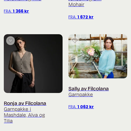
Mohair
FRA:
1 366
kr
FRA:
1 672
kr
Sally av Filcolana
Garnpakke
Ronja av Filcolana
FRA:
1 062
kr
Garnpakke i
Mashdale, Alva og
Tilia