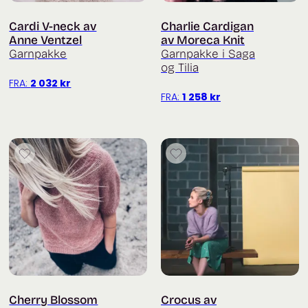
Cardi V-neck av
Charlie Cardigan
Anne Ventzel
av Moreca Knit
Garnpakke
Garnpakke i Saga
og Tilia
FRA:
2 032
kr
FRA:
1 258
kr
Cherry Blossom
Crocus av