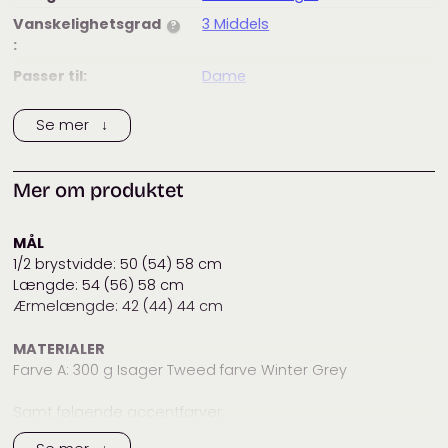
Vanskelighetsgrad
3 Middels
?
:
Passer til:
Dame
Merke:
Isager
Se mer ↓
Tags:
dame
,
garnpake
,
genser
,
isager
,
Marianne Isager
Mer om produktet
Kategorier:
Dame
,
Designere
,
Filmkolleksjon
,
Garnpakker
,
Gensere
,
Isager
,
Marianne Isager
MÅL
1/2 brystvidde: 50 (54) 58 cm
Længde: 54 (56) 58 cm
Ærmelængde: 42 (44) 44 cm
MATERIALER
Farve A: 300 g Isager Tweed farve Winter Grey
Samt følgende accentfarver:
Farve B: 10 g Isager Highland farve Clay