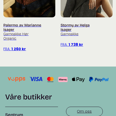
Palermo av Marianne
Stormy av Helga
Isager
Isager
Garnpakke Hør
Garnpakke
Organic
FRA:
1 738
kr
FRA:
1 260
kr
Våre butikker
Om oss
Sentrum