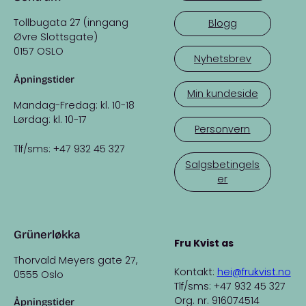
Tollbugata 27 (inngang
Blogg
Øvre Slottsgate)
0157 OSLO
Nyhetsbrev
Åpningstider
Min kundeside
Mandag-Fredag: kl. 10-18
Lørdag: kl. 10-17
Personvern
Tlf/sms: +47 932 45 327
Salgsbetingels
er
Grünerløkka
Fru Kvist as
Thorvald Meyers gate 27,
Kontakt:
hei@frukvist.no
0555 Oslo
Tlf/sms: +47 932 45 327
Org. nr. 916074514
Åpningstider