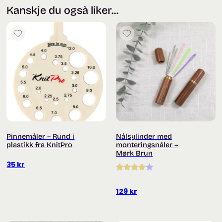
Kanskje du også liker...
Pinnemåler – Rund i
Nålsylinder med
plastikk fra KnitPro
monteringsnåler –
Mørk Brun
35
kr
Vurdert
4.00
av 5
129
kr