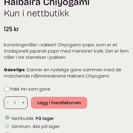
Haibaira Chiyogami
Kun i nettbutikk
125
kr
Korsstingsnåler i vakkert Chiyogami-papir, som er et
tradisjonelt japansk papir med mønstret trykk. Det er fem
nåler i tre størrelser i pakken.
Gavetips
: Danner en nydelige gave sammen med de
matchende nålinntrederene Haibara Chiyogami.
Innpakning
Pakk inn som gave
Cohana
-
+
Legg i handlekurven
Korsstingsnåler
–
Nettbutikk:
På lager
Haibaira
Chiyogami
Sentrum:
Ikke på lager
antall