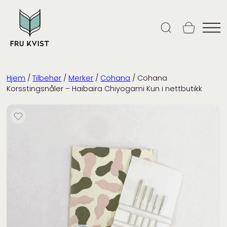
Skip
to
content
Hjem
/
Tilbehør
/
Merker
/
Cohana
/ Cohana
Korsstingsnåler – Haibaira Chiyogami Kun i nettbutikk