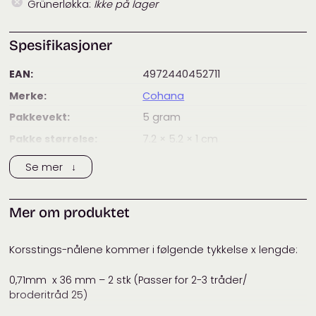
Grünerløkka:
Ikke på lager
Spesifikasjoner
EAN:
4972440452711
Merke:
Cohana
Pakkevekt:
5
gram
Pakke størrelse:
7.2 × 5.2 × 1
cm
Tags:
cohana
,
sytilbehør
Se mer ↓
Kategorier:
Cohana
,
Tilbehør
Mer om produktet
Korsstings-nålene kommer i følgende tykkelse x lengde:
0,71mm x 36 mm – 2 stk (Passer for 2-3 tråder/
broderitråd 25)