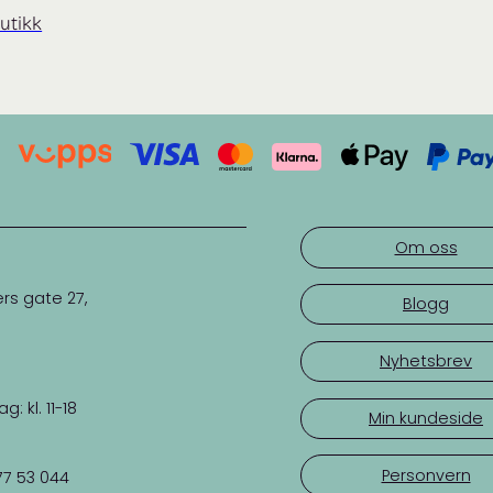
utikk
Om oss
rs gate 27,
Blogg
Nyhetsbrev
 kl. 11-18
Min kundeside
Personvern
77 53 044