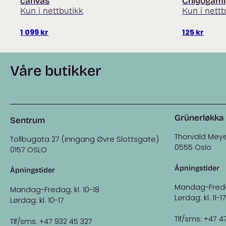
canvas
Chiyogami
Kun i nettbutikk
Kun i nettb
1 099
kr
125
kr
Våre butikker
Grünerløkka
Sentrum
Thorvald Meye
Tollbugata 27 (inngang Øvre Slottsgate)
0555 Oslo
0157 OSLO
Åpningstider
Åpningstider
Mandag-Fredag:
Mandag-Fredag: kl. 10-18
Lørdag: kl. 11-17
Lørdag: kl. 10-17
Tlf/sms: +47 4
Tlf/sms: +47 932 45 327