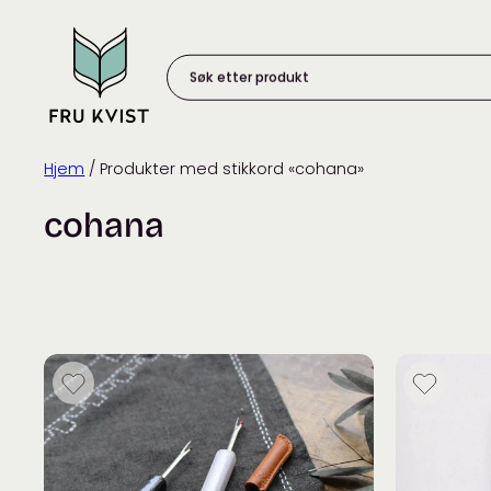
Skip
to
content
Søk
etter
produkt:
Hjem
/ Produkter med stikkord «cohana»
cohana