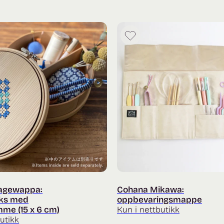
agewappa:
Cohana Mikawa:
ks med
oppbevaringsmappe
me (15 x 6 cm)
Kun i nettbutikk
utikk