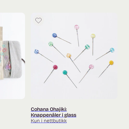
til
614 kr
Cohana Ohajiki:
Knappenåler i glass
Kun i nettbutikk