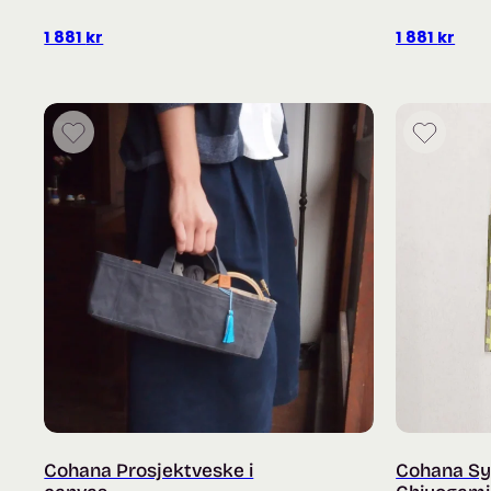
1 881
kr
1 881
kr
Cohana Prosjektveske i
Cohana Syn