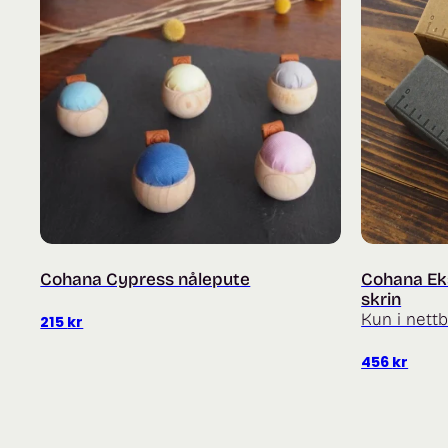
Cohana Cypress nålepute
Cohana Eks
skrin
Kun i nettb
215
kr
456
kr