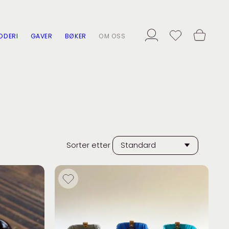
ODERI
GAVER
BØKER
OM OSS
Sorter etter