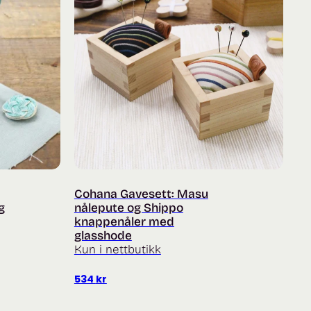
Cohana Gavesett: Masu
g
nålepute og Shippo
knappenåler med
glasshode
Kun i nettbutikk
534
kr