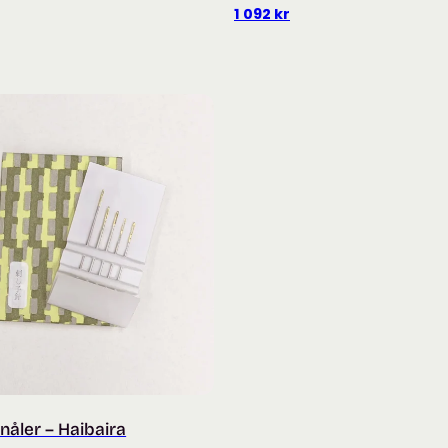
1 092
kr
åler – Haibaira