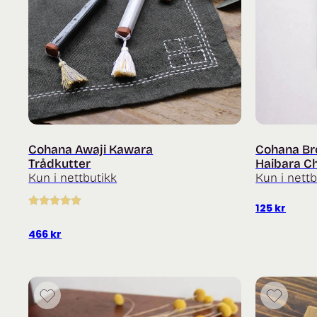
Cohana Awaji Kawara
Cohana Bro
Trådkutter
Haibara C
Kun i nettbutikk
Kun i nettb
125
kr
Vurdert
5.00
av 5
466
kr