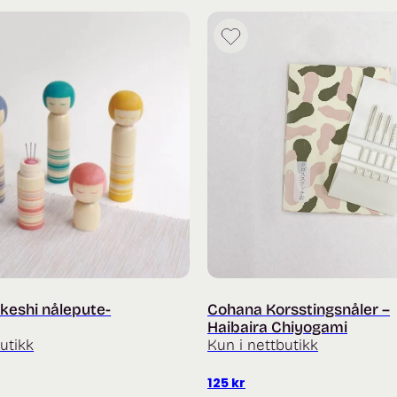
keshi nålepute-
Cohana Korsstingsnåler –
Haibaira Chiyogami
utikk
Kun i nettbutikk
125
kr