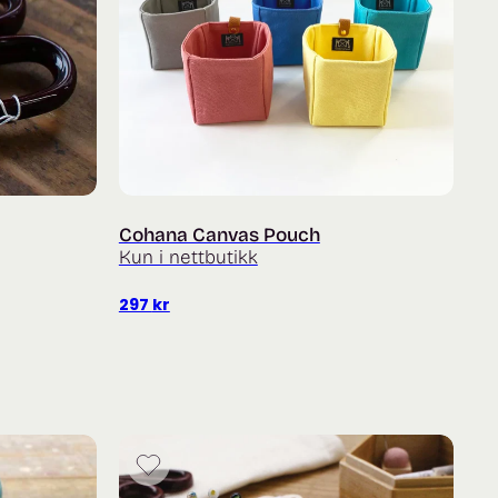
Cohana Canvas Pouch
Kun i nettbutikk
de:
297
kr