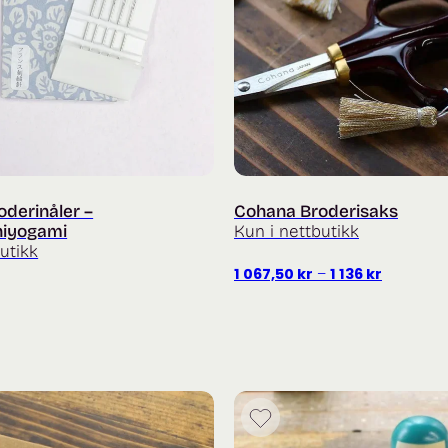
derinåler –
Cohana Broderisaks
hiyogami
Kun i nettbutikk
utikk
Prisområ
1 067,50
kr
–
1 136
kr
1
067,50 kr
til
1
136 kr