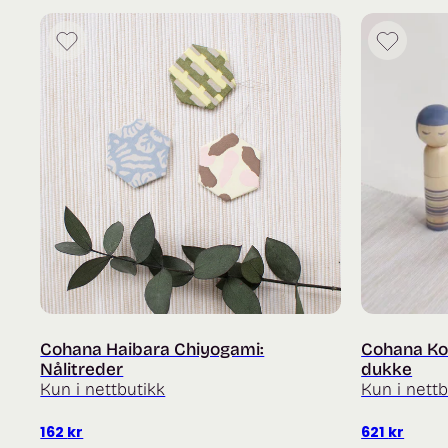
Cohana Haibara Chiyogami:
Cohana Ko
Nålitreder
dukke
Kun i nettbutikk
Kun i nettb
162
kr
621
kr