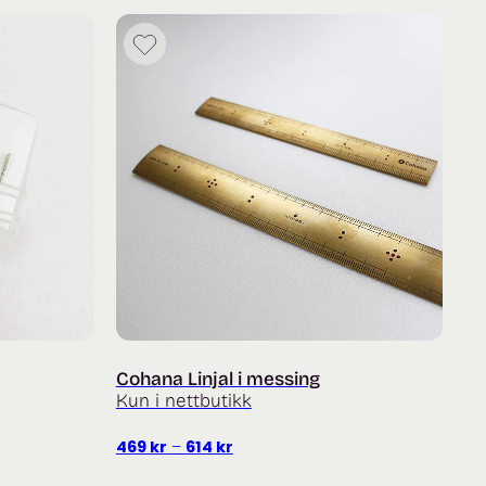
Cohana Linjal i messing
Kun i nettbutikk
Prisområde:
469
kr
–
614
kr
469 kr