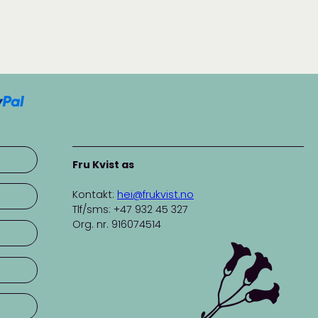
Fru Kvist as
Kontakt:
hei@frukvist.no
Tlf/sms: +47 932 45 327
Org. nr. 916074514