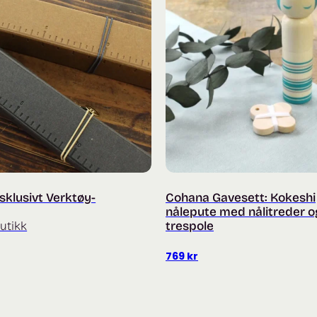
klusivt Verktøy-
Cohana Gavesett: Kokeshi
nålepute med nålitreder o
utikk
trespole
769
kr