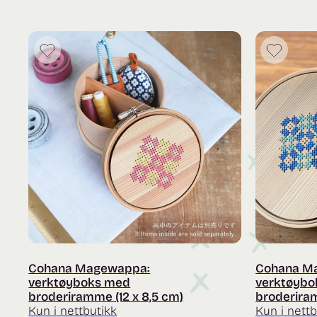
Cohana Magewappa:
Cohana M
verktøyboks med
verktøybo
broderiramme (12 x 8,5 cm)
broderiram
Kun i nettbutikk
Kun i nettb