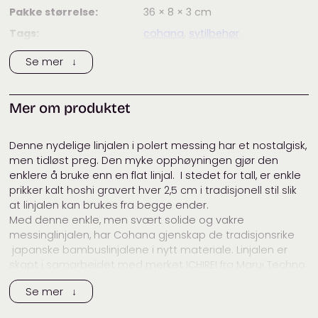
Pakke størrelse:
36 × 8 × 3
cm
Tags:
cohana
,
sytilbehør
Kategorier:
Cohana
,
Målebånd
Se mer ↓
Mer om produktet
Denne nydelige linjalen i polert messing har et nostalgisk,
men tidløst preg. Den myke opphøyningen gjør den
enklere å bruke enn en flat linjal. I stedet for tall, er enkle
prikker kalt hoshi gravert hver 2,5 cm i tradisjonell stil slik
at linjalen kan brukes fra begge ender.
Med denne enkle, men svært solide og vakre
messinglinjalen, har Cohana gjenskap de tradisjonsrike
japanske bambuslinjalene i nytt materiale. Linjalen er
skapt i samarbeidet med merket ICHIREI fra Marui Techno
Co. Ltd.
Se mer ↓
Messinglinjalen (Classic Japanese Style) kommer i to
lengder: 15 cm og 30 cm. Denne linjalen er skalert i