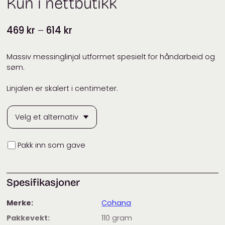
Kun i nettbutikk
Prisområde:
469
kr
–
614
kr
469 kr
til
Massiv messinglinjal utformet spesielt for håndarbeid og
søm.
614 kr
Linjalen er skalert i centimeter.
Innpakning
Pakk inn som gave
Spesifikasjoner
Merke:
Cohana
Pakkevekt:
110
gram