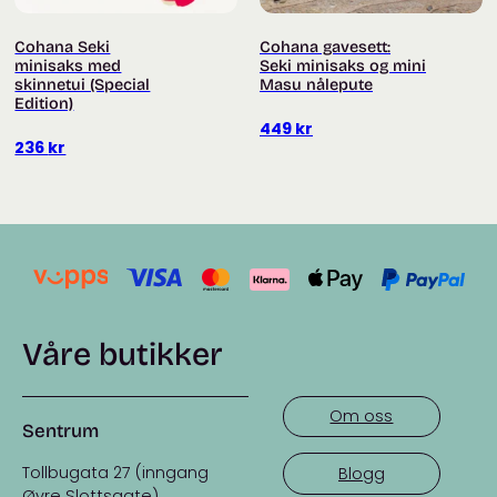
Cohana Seki
Cohana gavesett:
minisaks med
Seki minisaks og mini
skinnetui (Special
Masu nålepute
Edition)
449
kr
236
kr
Våre butikker
Om oss
Sentrum
Tollbugata 27 (inngang
Blogg
Øvre Slottsgate)