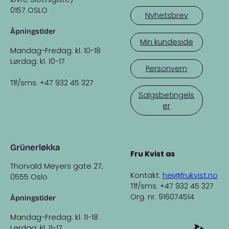
0157 OSLO
Nyhetsbrev
Åpningstider
Min kundeside
Mandag-Fredag: kl. 10-18
Lørdag: kl. 10-17
Personvern
Tlf/sms: +47 932 45 327
Salgsbetingels
er
Grünerløkka
Fru Kvist as
Thorvald Meyers gate 27,
Kontakt:
hei@frukvist.no
0555 Oslo
Tlf/sms: +47 932 45 327
Org. nr. 916074514
Åpningstider
Mandag-Fredag: kl. 11-18
Lørdag: kl. 11-17