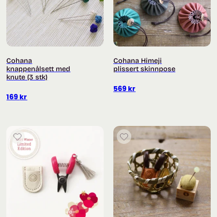
Cohana
Cohana Himeji
knappenålsett med
plissert skinnpose
knute (3 stk)
569
kr
169
kr