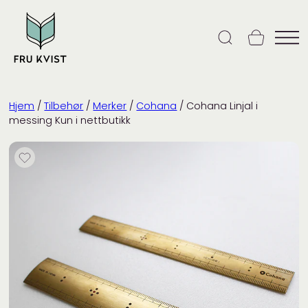
Skip
to
content
Hjem
/
Tilbehør
/
Merker
/
Cohana
/ Cohana Linjal i
messing Kun i nettbutikk