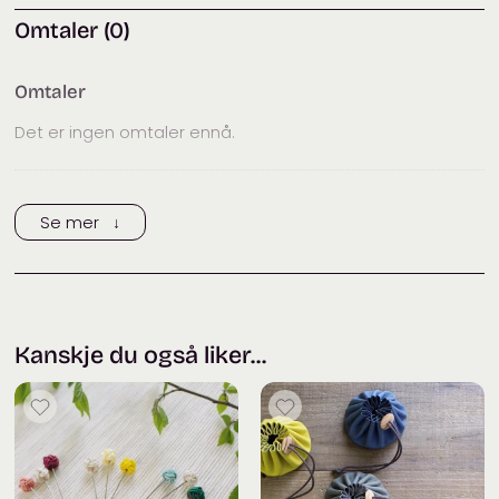
centimeter.
Omtaler (0)
Omtaler
Det er ingen omtaler ennå.
Trykk her for å legge til en omtale
Se mer ↓
Kanskje du også liker...