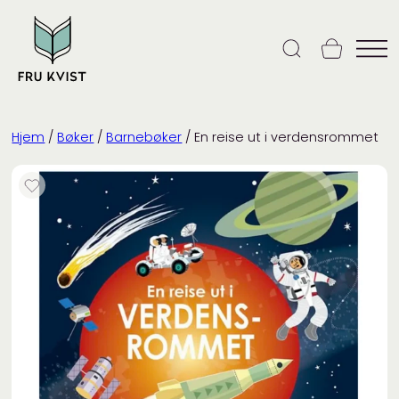
Skip
to
content
Hjem
/
Bøker
/
Barnebøker
/ En reise ut i verdensrommet