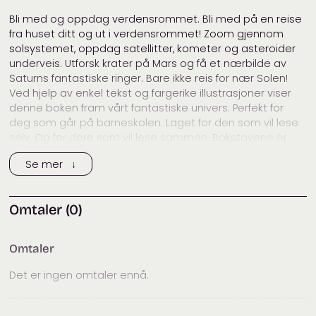
Bli med og oppdag verdensrommet. Bli med på en reise
fra huset ditt og ut i verdensrommet! Zoom gjennom
solsystemet, oppdag satellitter, kometer og asteroider
underveis. Utforsk krater på Mars og få et nærbilde av
Saturns fantastiske ringer. Bare ikke reis for nær Solen!
Ved hjelp av enkel tekst og fargerike illustrasjoner viser
denne boken fram vårt fantastiske univers. Perfekt for
deg som går på barneskolen. Laget for den som vil lese
selv. Og for dere som vil lese sammen. Bokstavene er
skrevet slik du lærer dem på skolen. Og boken inneholder
Se mer ↓
en utbrettbar plakat av solsystemet.
Forfatter
Steve Parker
Omtaler (0)
Omtaler
Det er ingen omtaler ennå.