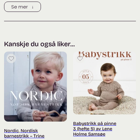
Trykk her for å legge til en omtale
Se mer ↓
Kanskje du også liker...
Babystrikk på pinne
3 (hefte 5) av Lene
Nordic, Nordisk
Holme Samsøe
barnestrikk – Trine