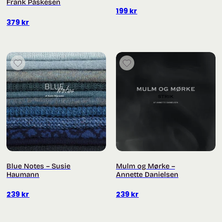
Frank Påskesen
199
kr
379
kr
Blue Notes – Susie
Mulm og Mørke –
Haumann
Annette Danielsen
239
kr
239
kr