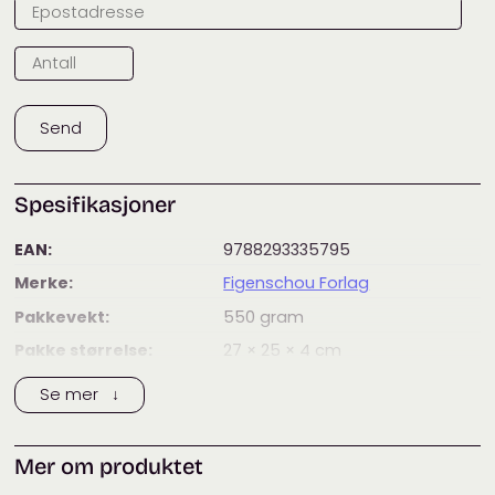
Send
Spesifikasjoner
EAN:
9788293335795
Merke:
Figenschou Forlag
Pakkevekt:
550
gram
Pakke størrelse:
27 × 25 × 4
cm
Kategorier:
Barnebøker
,
Bøker
Se mer ↓
Mer om produktet