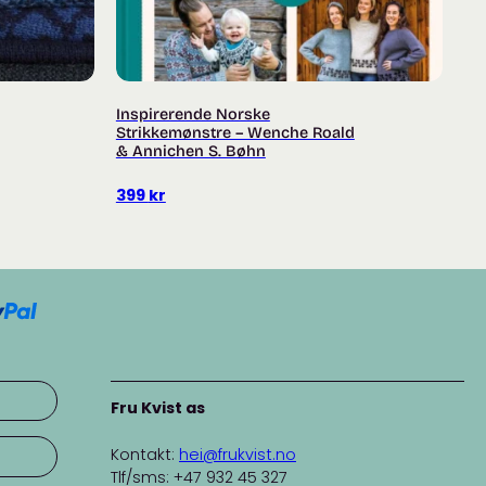
Inspirerende Norske
Strikkemønstre – Wenche Roald
& Annichen S. Bøhn
399
kr
Fru Kvist as
Kontakt:
hei@frukvist.no
Tlf/sms: +47 932 45 327