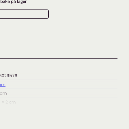
lbake på lager
16029576
om
ram
5 × 2
cm
,
Engelske strikkebøker
,
Strikke- og håndarbeidsbøker