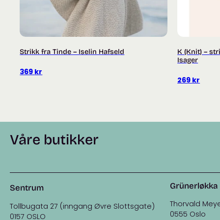
Strikk fra Tinde – Iselin Hafseld
K (Knit) – st
Isager
369
kr
269
kr
Våre butikker
Grünerløkka
Sentrum
Thorvald Meye
Tollbugata 27 (inngang Øvre Slottsgate)
0555 Oslo
0157 OSLO