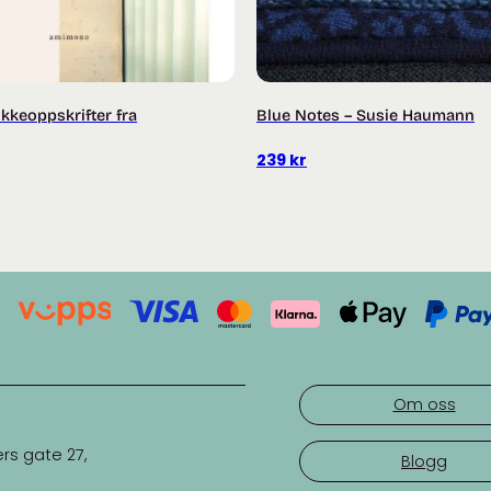
rikkeoppskrifter fra
Blue Notes – Susie Haumann
239
kr
Om oss
rs gate 27,
Blogg