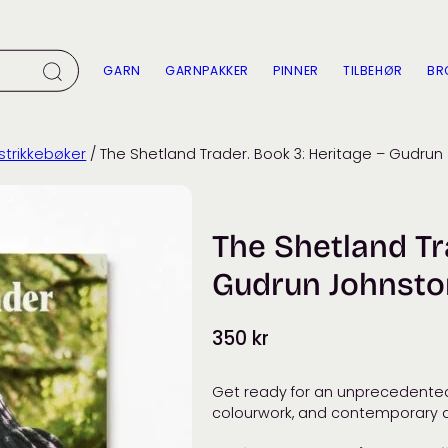
GARN
GARNPAKKER
PINNER
TILBEHØR
BR
strikkebøker
/ The Shetland Trader. Book 3: Heritage – Gudrun
The Shetland Tr
Gudrun Johnsto
350
kr
Get ready for an unprecedented 
colourwork, and contemporary d