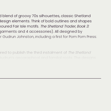
blend of groovy 70s silhouettes, classic Shetland
esign elements. Think of bold outlines and shapes
oured Fair Isle motifs.
The
Shetland Trader, Book 3:
 garments and 4 accessories). All designed by
 Gudrun Johnston, including a first for Pom Pom Press:
ed to publish the third instalment of
The
Shetland
Gudrun’s geographical and familial roots. The designs
tland knitting techniques and motifs Gudrun has helped
It also represent a throwback to the made-to-order
70s by Patricia Johnston, Gudrun’s mother. She operated
ly for
The
Shetland Trader, Book Three,
Gudrun has
best-loved designs and updated them for twenty-first
terns to create Shetland-chic ensembles as well as
ime.