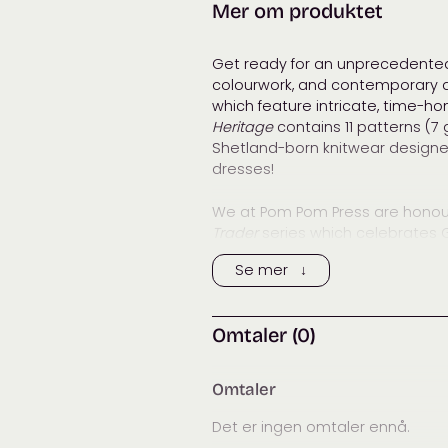
Mer om produktet
Get ready for an unprecedented 
colourwork, and contemporary d
which feature intricate, time-hon
Heritage
contains 11 patterns (7
Shetland-born knitwear designer
dresses!
We at Pom Pom Press are honour
Trader
series which celebrates 
incorporate the traditional She
Se mer ↓
to popularise internationally. 
knitwear business run in the 19
as The Shetland Trader. Exclusive
Omtaler (0)
selected some of her mother’s 
century knitters. Use these pat
heirloom pieces impervious to t
Omtaler
Det er ingen omtaler ennå.