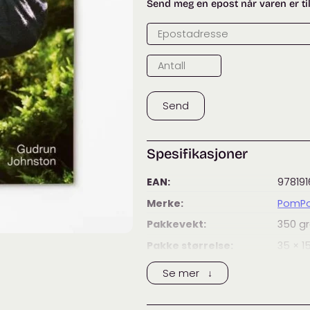
Send meg en epost når varen er ti
Send
Spesifikasjoner
EAN:
97819
Merke:
PomP
Pakkevekt:
350
g
Pakke størrelse:
35 × 1
Kategorier:
Bøker
Se mer ↓