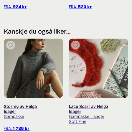
raglanudtagninger. Alle størrelser starter med samme
FRA:
924
kr
FRA:
520
kr
maskeantal.
Da cardiganen strikkes oppefra og ned, er den nem at
regulere i størrelse og længde.
Kanskje du også liker...
___
Trenger du hjelp med oppskriften? Titt innom
facebookgruppa
Fru Kvist – strikkegruppe for strikkehjelp
og inspirasjon
Du finner flere garnpakker fra Helga Isager
her
Alle garnpakker fra Isager finner du
her
.
Stormy av Helga
Lace Scarf av Helga
Isager
Isager
Garnpakke
Garnpakke i Isager
Soft Fine
FRA:
1 738
kr