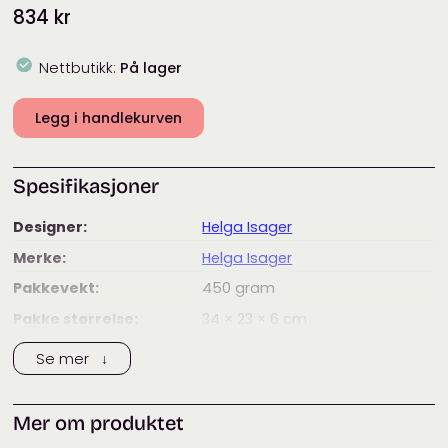
834
kr
Nettbutikk:
På lager
Legg i handlekurven
Spesifikasjoner
Designer:
Helga Isager
Merke:
Helga Isager
Pakkevekt:
450
gram
Pakke størrelse:
34 × 23 × 6
cm
Kategorier:
Cardigans
,
Helga Isager
Se mer ↓
Mer om produktet