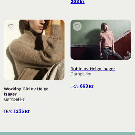
203
kr
Robin av Helga Isager
Garnpakke
FRA:
663
kr
Working Girl av Helga
Isager
Garnpakke
FRA:
1 235
kr