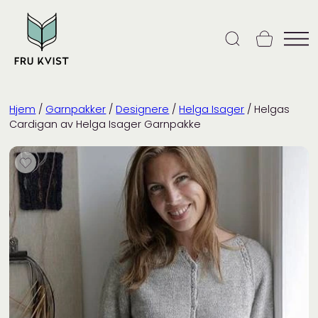
Skip
to
content
Hjem
/
Garnpakker
/
Designere
/
Helga Isager
/ Helgas
Cardigan av Helga Isager Garnpakke