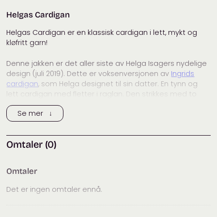
Helgas Cardigan
Helgas Cardigan er en klassisk cardigan i lett, mykt og
kløfritt garn!
Denne jakken er det aller siste av Helga Isagers nydelige
design (juli 2019). Dette er voksenversjonen av
Ingrids
cardigan
, som Helga designet til sin datter. En tynn og
lett cardigan med fletter i raglan. Den strikkes med to
tråder, én tråd Trio fra Isager, og én tråd Alpaca 1 fra
Se mer ↓
Isager.
Oppskriften er på dansk.
Omtaler (0)
Størrelser
S (M) L
Omtaler
Mål
Det er ingen omtaler ennå.
Halv brystvidde: ca. 48,5 (53) 56 cm
Hel længde: 50 (55) 60 cm