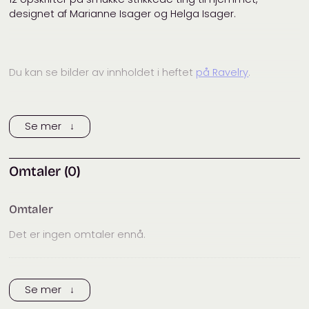
designet af Marianne Isager og Helga Isager.
Du kan se bilder av innholdet i heftet
på Ravelry
.
Se mer ↓
Rettelser i boken finner du
ved å følge lenken!
Omtaler (0)
Omtaler
Det er ingen omtaler ennå.
Trykk her for å legge til en omtale
Se mer ↓