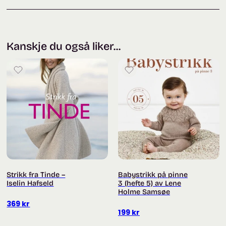
Kanskje du også liker...
Strikk fra Tinde –
Babystrikk på pinne
Iselin Hafseld
3 (hefte 5) av Lene
Holme Samsøe
369
kr
199
kr