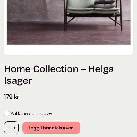
Home Collection – Helga
Isager
179
kr
Innpakning
Pakk inn som gave
-
+
Legg i handlekurven
Home