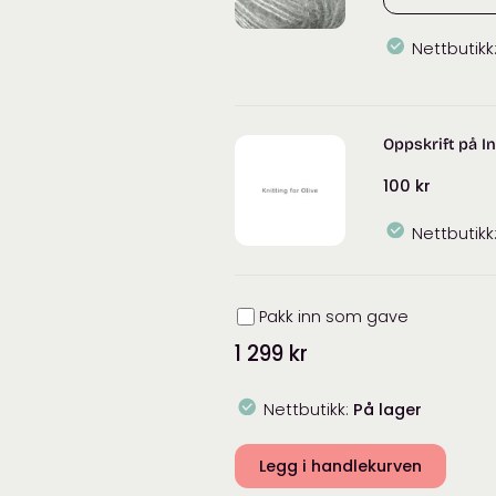
Nettbutikk
Knitting
for
Olive
Oppskrift på In
Soft
Silk
100
kr
Mohair
antall
Nettbutikk
Innpakning
Pakk inn som gave
1 299
kr
Nettbutikk:
På lager
Legg i handlekurven