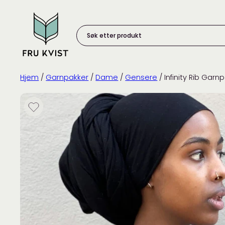
Skip
to
content
Søk
etter
produkt:
Hjem
/
Garnpakker
/
Dame
/
Gensere
/ Infinity Rib Garn