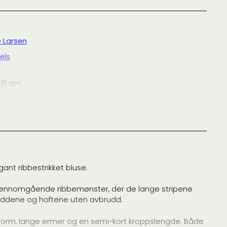
e Larsen
els
 10 cm
 10 cm
gant ribbestrikket bluse.
et gjennomgående ribbemønster, der de lange stripene
g for Olive
dleddene og hoftene uten avbrudd.
,
garnpakke
,
genser
,
KFO Merino
,
KFO Soft Silk Mohair
,
g for Olive
sform, lange ermer og en semi-kort kroppslengde. Både