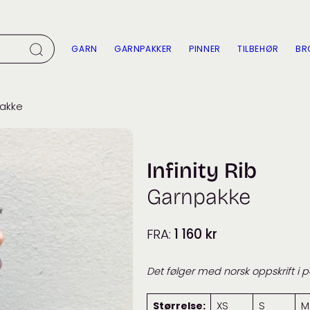
GARN
GARNPAKKER
PINNER
TILBEHØR
BR
pakke
Infinity Rib
Garnpakke
FRA:
1 160
kr
Det følger med norsk oppskrift i 
Størrelse:
XS
S
M