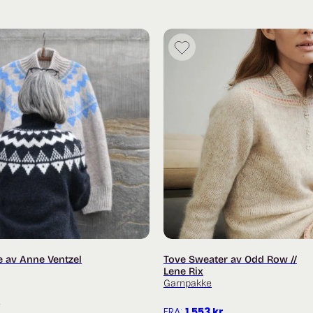
Strikkefasthet:
22 m × 28 rader = 10 × 10 cm i 7
Garn:
1 tråd Knitting for Olive Merino (
1 tråd Soft Silk Mohair (225 m / 2
Garnforbruk:
Merino:
200 (200) 200 (250) 250 (250) 30
Soft Silk Mohair:
100 (125) 125 (125) 150 (150) 150 (1
e av Anne Ventzel
Tove Sweater av Odd Row //
Lene Rix
Garnpakke
r
FRA:
1 553
kr