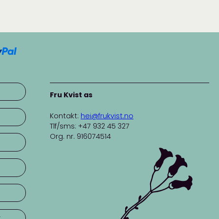
Fru Kvist as
Kontakt:
hei@frukvist.no
Tlf/sms: +47 932 45 327
Org. nr. 916074514
r