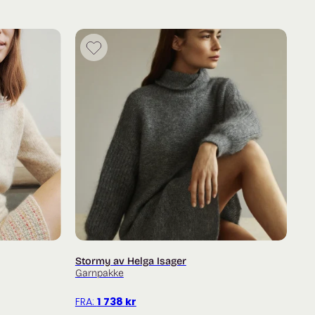
×7-ribb på pinne 4 mm, etter vask og blokking.
250 m / 50 g) og
5 g)
0 (300) g
75) g
Stormy av Helga Isager
Garnpakke
FRA:
1 738
kr