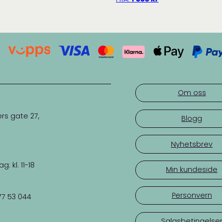
Om oss
rs gate 27,
Blogg
Nyhetsbrev
 kl. 11-18
Min kundeside
Personvern
77 53 044
Salgsbetingelse