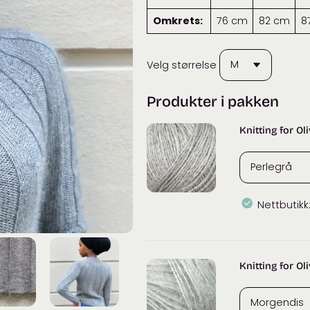
Omkrets:
76 cm
82 cm
8
Velg størrelse
Produkter i pakken
Knitting for Ol
Nettbutikk
Knitting
for
Olive
Knitting for Ol
Merino
antall