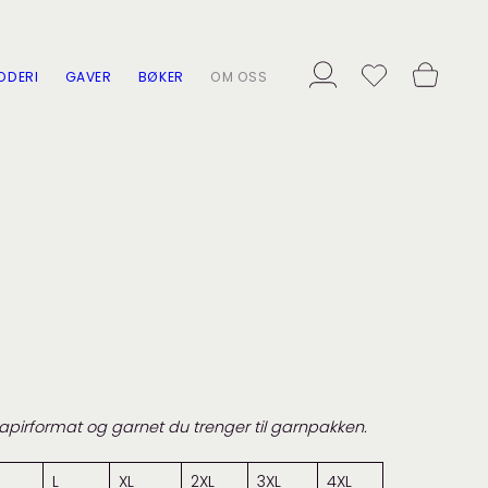
ODERI
GAVER
BØKER
OM OSS
papirformat og garnet du trenger til garnpakken.
L
XL
2XL
3XL
4XL