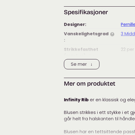
Spesifikasjoner
Designer:
Pernill
Vanskelighetsgrad
3 Midd
?
:
Strikkefasthet
22
per
(masker)
:
?
Se mer ↓
Strikkefasthet
28
per
(pinner)
:
?
Anbefalt
4
mm
Mer om produktet
pinnestørrelse:
Vaskeanvisning:
Infinity Rib
er en klassisk og ele
Passer til:
Dame
Blusen strikkes i ett stykke i 
Merke:
Knittin
går helt fra halskanten til hån
Tags:
dame
Knittin
Blusen har en tettsittende pas