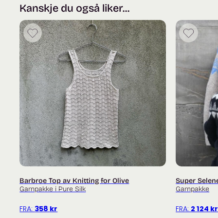
Kanskje du også liker...
Barbroe Top av Knitting for Olive
Super Selen
Garnpakke i Pure Silk
Garnpakke
FRA:
358
kr
FRA:
2 124
k