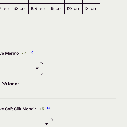
7 cm
93 cm
108 cm
116 cm
123 cm
131 cm
ive Merino
× 4
:
På lager
ive Soft Silk Mohair
× 5