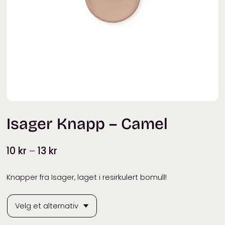
Isager Knapp – Camel
Prisområde:
10
kr
–
13
kr
10 kr
til
Knapper fra Isager, laget i resirkulert bomull!
13 kr