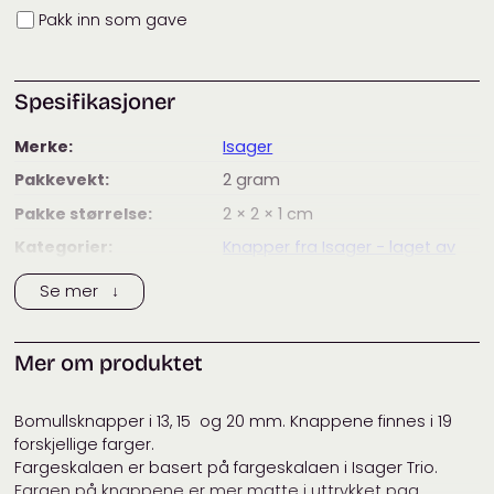
Innpakning
Pakk inn som gave
Spesifikasjoner
Merke:
Isager
Pakkevekt:
2
gram
Pakke størrelse:
2 × 2 × 1
cm
Kategorier:
Knapper fra Isager - laget av
resirkulert bomull
Se mer ↓
Mer om produktet
Bomullsknapper i 13, 15 og 20 mm. Knappene finnes i 19
forskjellige farger.
Fargeskalaen er basert på fargeskalaen i Isager Trio.
Fargen på knappene er mer matte i uttrykket pga