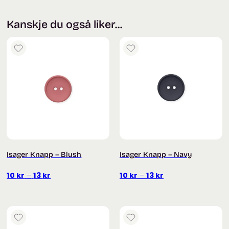
Kanskje du også liker...
Isager Knapp – Blush
Isager Knapp – Navy
Prisområde:
Prisområde:
10
kr
–
13
kr
10
kr
–
13
kr
10 kr
10 kr
til
til
13 kr
13 kr