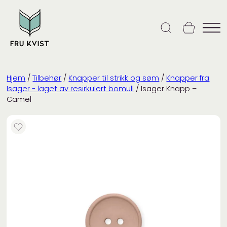
Skip
to
content
Hjem
/
Tilbehør
/
Knapper til strikk og søm
/
Knapper fra
Isager - laget av resirkulert bomull
/ Isager Knapp –
Camel