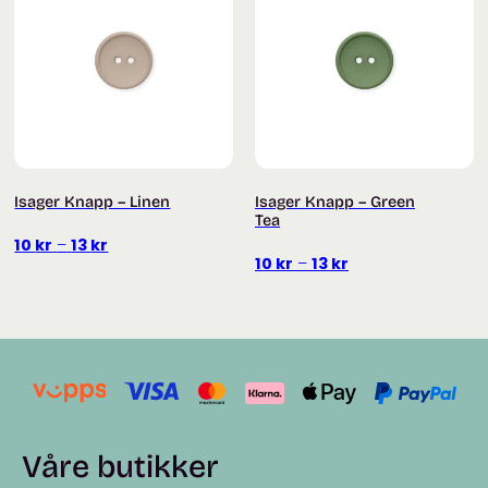
Isager Knapp – Linen
Isager Knapp – Green
Tea
Prisområde:
10
kr
–
13
kr
Prisområde:
10
kr
–
13
kr
10 kr
10 kr
til
til
13 kr
13 kr
Våre butikker