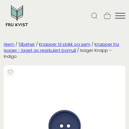
Skip
to
content
Hjem
/
Tilbehør
/
Knapper til strikk og søm
/
Knapper fra
Isager - laget av resirkulert bomull
/ Isager Knapp –
Indigo