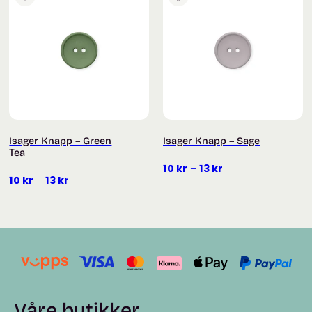
Isager Knapp – Green
Isager Knapp – Sage
Tea
Prisområde:
10
kr
–
13
kr
Prisområde:
10
kr
–
13
kr
10 kr
10 kr
til
til
13 kr
13 kr
Våre butikker