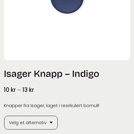
Isager Knapp – Indigo
Prisområde:
10
kr
–
13
kr
10 kr
til
Knapper fra Isager, laget i resirkulert bomull!
13 kr