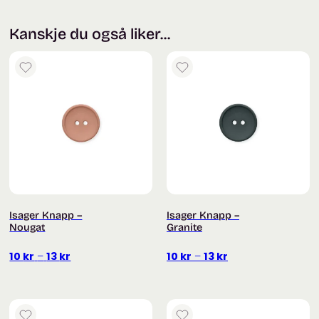
Kanskje du også liker...
Isager Knapp –
Isager Knapp –
Nougat
Granite
Prisområde:
Prisområde:
10
kr
–
13
kr
10
kr
–
13
kr
10 kr
10 kr
til
til
13 kr
13 kr