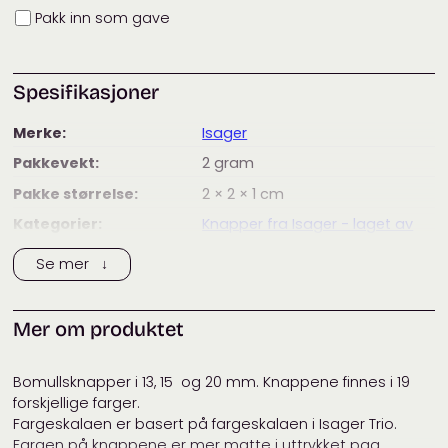
Innpakning
Pakk inn som gave
Spesifikasjoner
Merke:
Isager
Pakkevekt:
2
gram
Pakke størrelse:
2 × 2 × 1
cm
Kategorier:
Knapper fra Isager - laget av
resirkulert bomull
Se mer ↓
Mer om produktet
Bomullsknapper i 13, 15 og 20 mm. Knappene finnes i 19
forskjellige farger.
Fargeskalaen er basert på fargeskalaen i Isager Trio.
Fargen på knappene er mer matte i uttrykket pga