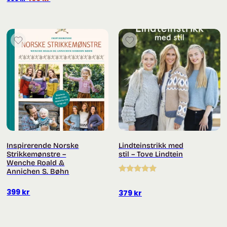
pris
pris
var:
er:
399 kr.
199 kr.
Inspirerende Norske
Lindteinstrikk med
Strikkemønstre –
stil – Tove Lindtein
Wenche Roald &
Annichen S. Bøhn
Vurdert
5.00
399
kr
av 5
379
kr