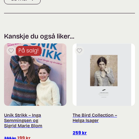
Kanskje du også liker...
På salg!
Unik Strikk – Inga
The Bird Collection –
Semmingsen og
Helga Isager
Sigrid Marie Blom
259
kr
Opprinnelig
Nåværende
199
kr
399
kr