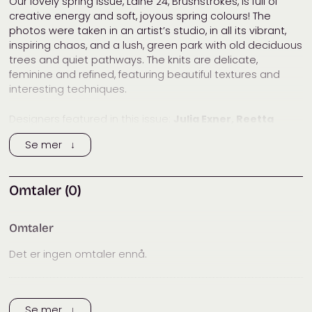
Our lovely spring issue, Laine 24, Brushstrokes, is full of
håndarbeidsbøker
,
creative energy and soft, joyous spring colours! The
Strikkemagasiner
photos were taken in an artist’s studio, in all its vibrant,
inspiring chaos, and a lush, green park with old deciduous
trees and quiet pathways. The knits are delicate,
feminine and refined, featuring beautiful textures and
interesting techniques.
Designers featured in this issue:
Julia Exner, Reetta
Haavisto, Sophie Hemmings, Heidi Kästner, Rebekka
Se mer ↓
Mauser, Cheryl Mokhtari, Paula Pereira, Sarah
Solomon, Veera Välimäki, Vivian Wei, Julia Wilkens
and
Rui Yamamuro.
Omtaler (0)
Omtaler
Det er ingen omtaler ennå.
Trykk her for å legge til en omtale
Se mer ↓