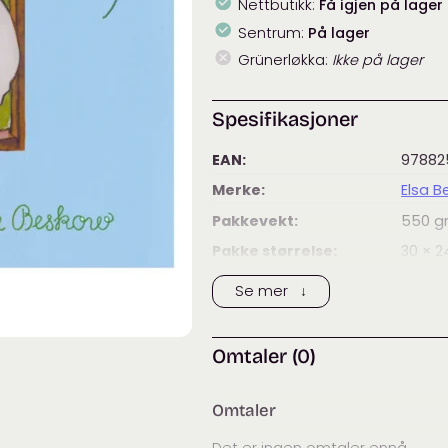
Nettbutikk:
Få igjen på lager
klær
-
Sentrum:
På lager
Elsa
Grünerløkka:
Ikke på lager
Beskow
antall
Spesifikasjoner
EAN:
97882
Merke:
Elsa 
Pakkevekt:
550
g
Pakke størrelse:
30 × 2
Kategorier:
Barne
Se mer ↓
Omtaler (0)
Omtaler