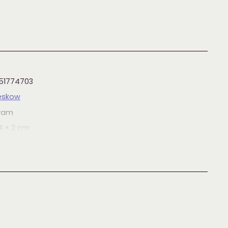
51774703
Beskow
ram
4 × 2
cm
bøker
,
Bøker