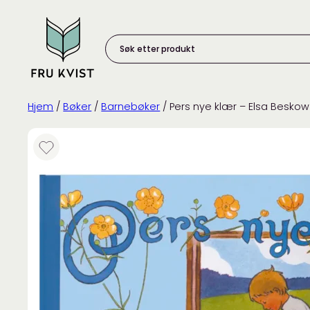
Skip
to
content
Søk
etter
produkt:
Hjem
/
Bøker
/
Barnebøker
/ Pers nye klær – Elsa Beskow