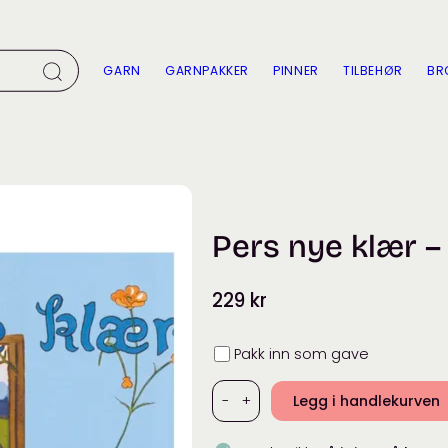
GARN
GARNPAKKER
PINNER
TILBEHØR
BR
Pers nye klær –
229
kr
Innpakning
Pakk inn som gave
-
+
Legg i handlekurven
Pers
nye