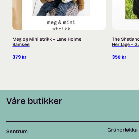
Meg og Mini strikk – Lene Holme
The Shetland
Samsøe
Heritage – 
379
kr
350
kr
Våre butikker
Grünerløkka
Sentrum