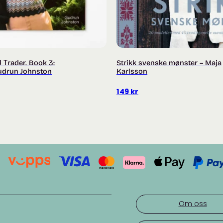
 Trader. Book 3:
Strikk svenske mønster – Maja
Gudrun Johnston
Karlsson
149
kr
Om oss