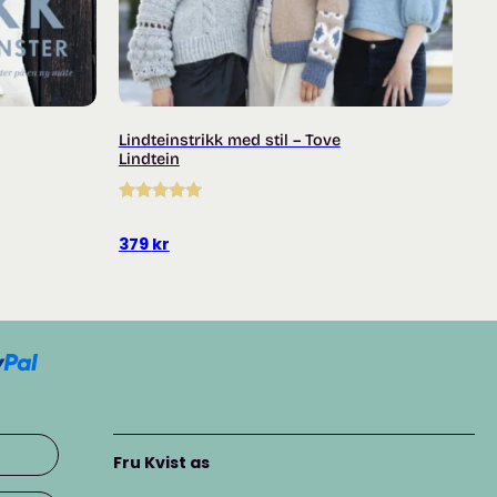
Lindteinstrikk med stil – Tove
Lindtein
Vurdert
5.00
av 5
379
kr
Fru Kvist as