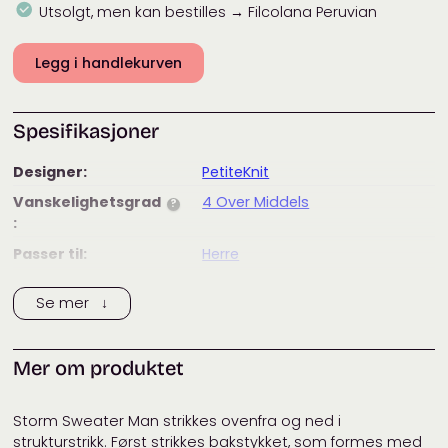
Utsolgt, men kan bestilles → Filcolana Peruvian
Legg i handlekurven
Spesifikasjoner
Designer:
PetiteKnit
Vanskelighetsgrad
4 Over Middels
?
:
Passer til:
Herre
Merke:
PetiteKnit
Se mer ↓
Tags:
filcolana
,
filcolana peruvian
,
garnpakke
,
herre
,
petiteknit
Mer om produktet
Kategorier:
Designere
,
Garnpakker
,
Gensere
,
Gensere
,
Herre
,
Herre
,
PetiteKnit
Storm Sweater Man strikkes ovenfra og ned i
strukturstrikk. Først strikkes bakstykket, som formes med