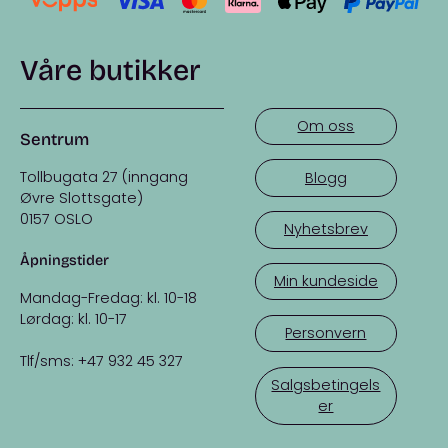
Du finner flere garnpakker fra PetiteKnit
her
.
Våre butikker
Om oss
Sentrum
Tollbugata 27 (inngang
Blogg
Øvre Slottsgate)
0157 OSLO
Nyhetsbrev
Åpningstider
Min kundeside
Mandag-Fredag: kl. 10-18
Lørdag: kl. 10-17
Personvern
Tlf/sms: +47 932 45 327
Salgsbetingels
er