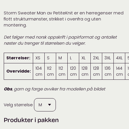
Storm Sweater Man av PetiteKnit er en herregenser med
flott strukturmønster, strikket i ovenfra og uten
montering.
Det følger med norsk oppskrift i papirformat og antallet
nøster du trenger til størrelsen du velger.
Størrelser:
XS
S
M
L
XL
2XL
3XL
4XL
104
112
112
120
128
128
136
144
Overvidde:
cm
cm
cm
cm
cm
cm
cm
cm
Obs
, garn og farge avviker fra modellen på bildet
Velg størrelse
Produkter i pakken