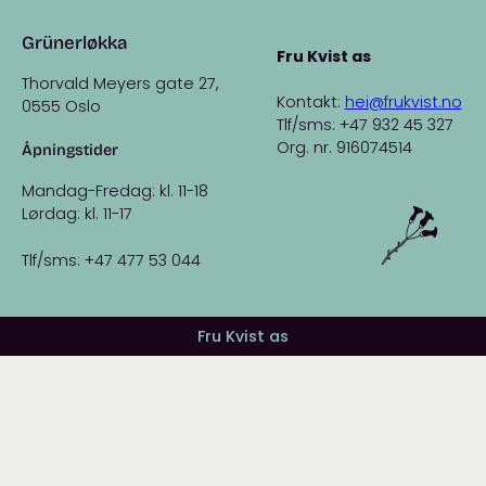
Grünerløkka
Fru Kvist as
Thorvald Meyers gate 27,
Kontakt:
hei@frukvist.no
0555 Oslo
Tlf/sms: +47 932 45 327
Org. nr. 916074514
Åpningstider
Mandag-Fredag: kl. 11-18
Lørdag: kl. 11-17
Tlf/sms: +47 477 53 044
Fru Kvist as