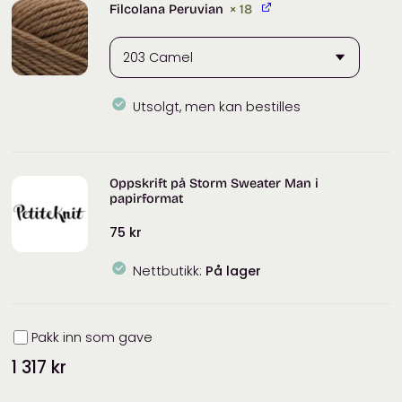
Filcolana Peruvian
× 18
Utsolgt, men kan bestilles
Filcolana
Peruvian
antall
Oppskrift på Storm Sweater Man i
papirformat
75
kr
Nettbutikk:
På lager
Innpakning
Pakk inn som gave
1 317
kr