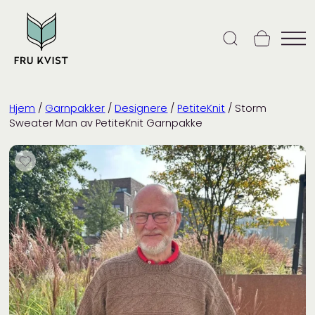
Skip
to
content
Hjem
/
Garnpakker
/
Designere
/
PetiteKnit
/ Storm
Sweater Man av PetiteKnit Garnpakke