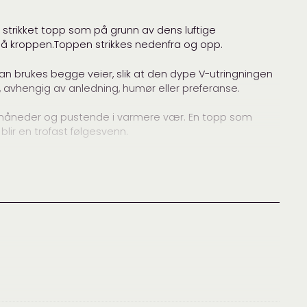
 strikket topp som på grunn av dens luftige
nit
på kroppen.Toppen strikkes nedenfra og opp.
f cashmere slim
,
cardiff slim
,
nakedknit
,
singlet
,
kan brukes begge veier, slik at den dype V-utringningen
ertopp
, avhengig av anledning, humør eller preferanse.
,
Designere
,
Garnpakker
,
Nakedknit
,
Sommertopper
 måneder og pustende i varmere vær. En topp som
blir en trofast følgesvenn.
Bruk den med dyp utringning foran eller som åpen
ale V-utringningen som forstykket, siden dette er den
rmen på underveis.
5g)
ter dine egne mål, men estimert garnmengde til de ulike
m lengde: 50-75 g