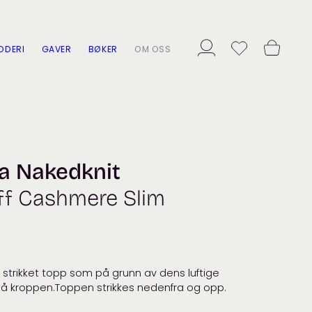
ODERI
GAVER
BØKER
OM OSS
ra Nakedknit
ff Cashmere Slim
 strikket topp som på grunn av dens luftige
på kroppen.Toppen strikkes nedenfra og opp.