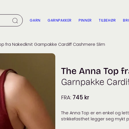
GARN
GARNPAKKER
PINNER
TILBEHØR
BR
op fra Nakedknit Garnpakke Cardiff Cashmere Slim
The Anna Top f
Garnpakke Cardi
FRA:
745
kr
The Anna Top er en enkel og lett
strikkefasthet legger seg mykt 