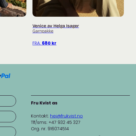
Venice av Helga Isager
Garnpakke
FRA:
680
kr
Fru Kvist as
Kontakt:
hei@frukvist.no
Tlf/sms: +47 932 45 327
Org. nr. 916074514