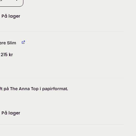
:
På lager
ere Slim
r
215
kr
t på The Anna Top i papirformat.
:
På lager