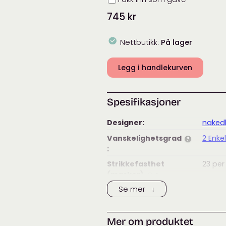
745
kr
Nettbutikk:
På lager
Legg i handlekurven
Spesifikasjoner
Designer:
nakedk
Vanskelighetsgrad
2 Enke
?
:
Strikkefasthet
23
per
(masker)
:
?
Se mer ↓
Strikkefasthet
52
per
(pinner)
:
?
Anbefalt
3 – 3,
Mer om produktet