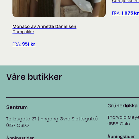
Garnpakke m
FRA:
1 075
k
Monaco av Annette Danielsen
Garnpakke
FRA:
951
kr
Våre butikker
Grünerløkka
Sentrum
Thorvald Meye
Tollbugata 27 (inngang Øvre Slottsgate)
0555 Oslo
0157 OSLO
Åpningstider
Åpningstider