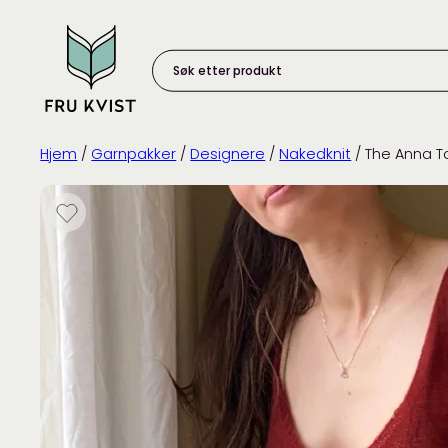
Skip
to
content
Søk
etter
produkt:
Hjem
/
Garnpakker
/
Designere
/
Nakedknit
/ The Anna T