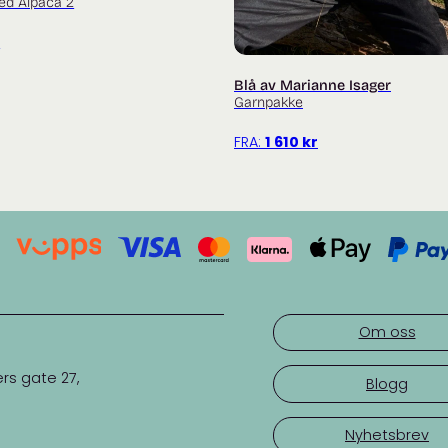
ed Alpaca 2
r
Blå av Marianne Isager
Garnpakke
FRA:
1 610
kr
Om oss
rs gate 27,
Blogg
Nyhetsbrev