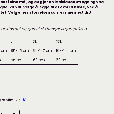
kt i dine mål, og du gjør en individuell utregning ved
de, kan du velge å legge til et ekstra nøste, ved å
tet. Velg ellers størrelsen som er nærmest ditt
 papirformat og garnet du trenger til garnpakken.
L
XL
XXL
4 cm
85-95 cm
96-107 cm
108-120 cm
m
55 cm
60 cm
60 cm
ere Slim
× 3