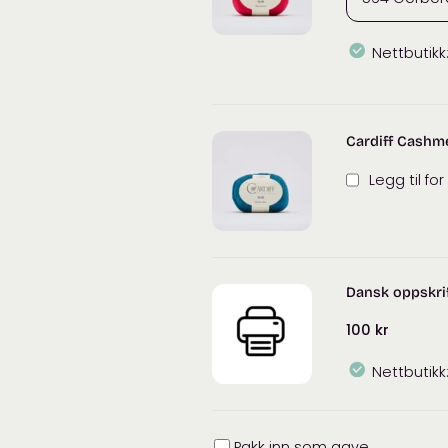
Nettbutikk
Cardiff
Cashmere
Slim
Cardiff Cashm
antall
Legg til fo
Dansk oppskrif
100
kr
Nettbutikk
Innpakning
Pakk inn som gave