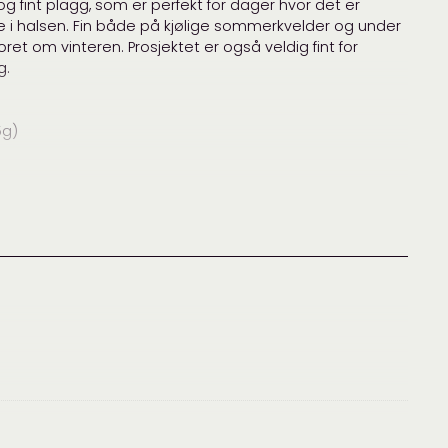
g fint plagg, som er perfekt for dager hvor det er
nit
 i halsen. Fin både på kjølige sommerkvelder og under
oret om vinteren. Prosjektet er også veldig fint for
ana
,
cardiff cashmere slim
,
cardiff slim
,
lite skjerf
,
g.
nit
,
småskjerf
,
Designere
,
Garnpakker
,
Halser, sjal og skjerf
,
Herre
,
knit
,
Skjerf, lue, votter og sokker
,
Småstrikk og tilbehør
5g)
øyde = 10 x 10 cm på pinne 3.5 mm
 på pinne 3.5 mm.
mtale