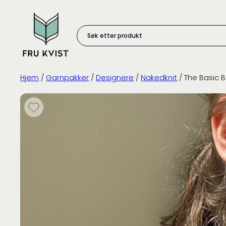
Skip
to
content
Søk
etter
produkt:
Hjem
/
Garnpakker
/
Designere
/
Nakedknit
/ The Basic 