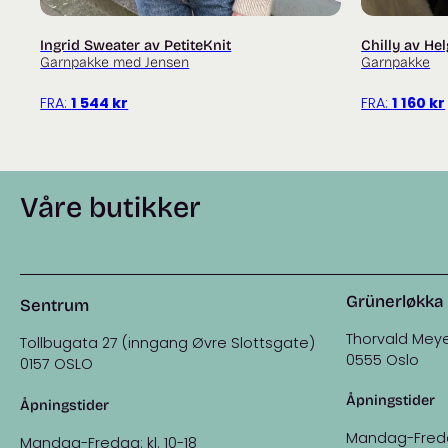
Ingrid Sweater av PetiteKnit
Chilly av He
Garnpakke med Jensen
Garnpakke
FRA:
1 544
kr
FRA:
1 160
kr
Våre butikker
Grünerløkka
Sentrum
Thorvald Meye
Tollbugata 27 (inngang Øvre Slottsgate)
0555 Oslo
0157 OSLO
Åpningstider
Åpningstider
Mandag-Fredag:
Mandag-Fredag: kl. 10-18