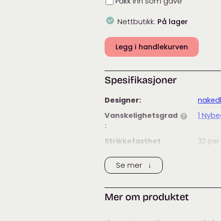
Pakk inn som gave
Nettbutikk:
På lager
Legg i handlekurven
Spesifikasjoner
Designer:
nakedk
Vanskelighetsgrad
1 Nyb
?
:
Strikkefasthet
32
per
(masker)
:
?
Se mer ↓
Strikkefasthet
40
per
(pinner)
:
?
Anbefalt
3,5
m
Mer om produktet
pinnestørrelse:
Vaskeanvisning: