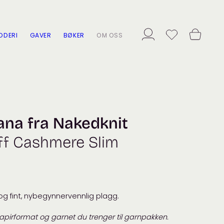
ODERI
GAVER
BØKER
OM OSS
ana fra Nakedknit
ff Cashmere Slim
og fint, nybegynnervennlig plagg.
papirformat og garnet du trenger til garnpakken.