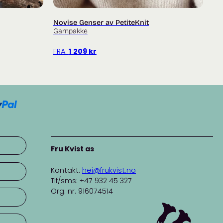
Novise Genser av PetiteKnit
Garnpakke
FRA:
1 209
kr
Fru Kvist as
Kontakt:
hei@frukvist.no
Tlf/sms: +47 932 45 327
Org. nr. 916074514