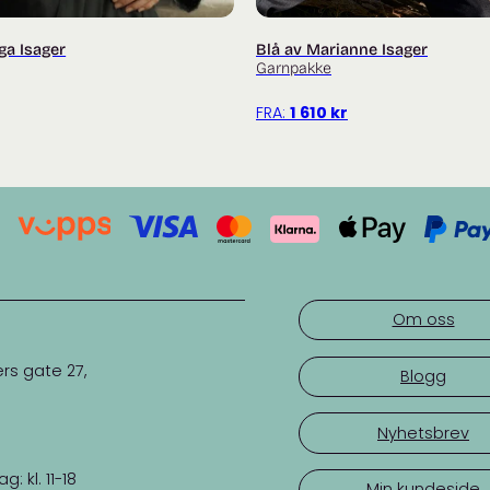
lga Isager
Blå av Marianne Isager
Garnpakke
FRA:
1 610
kr
Om oss
rs gate 27,
Blogg
Nyhetsbrev
 kl. 11-18
Min kundeside