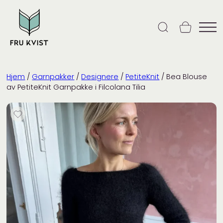
Skip
to
content
Hjem
/
Garnpakker
/
Designere
/
PetiteKnit
/ Bea Blouse
av PetiteKnit Garnpakke i Filcolana Tilia