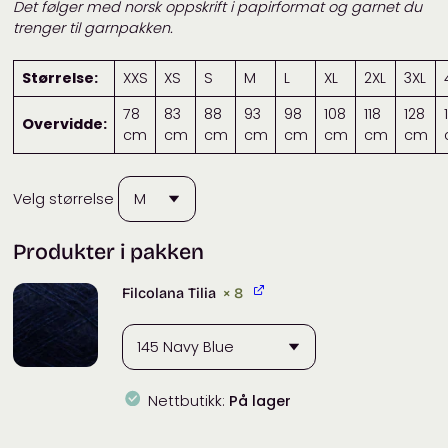
Det følger med norsk oppskrift i papirformat og garnet du
trenger til garnpakken.
Størrelse:
XXS
XS
S
M
L
XL
2XL
3XL
78
83
88
93
98
108
118
128
Overvidde:
cm
cm
cm
cm
cm
cm
cm
cm
Velg størrelse
Produkter i pakken
Filcolana Tilia
× 8
Nettbutikk:
På lager
Filcolana