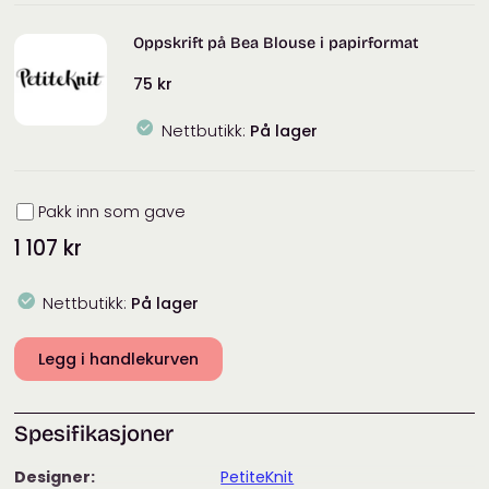
Tilia
antall
Oppskrift på Bea Blouse i papirformat
75
kr
Nettbutikk:
På lager
Innpakning
Pakk inn som gave
1 107
kr
Nettbutikk:
På lager
Legg i handlekurven
Spesifikasjoner
Designer:
PetiteKnit