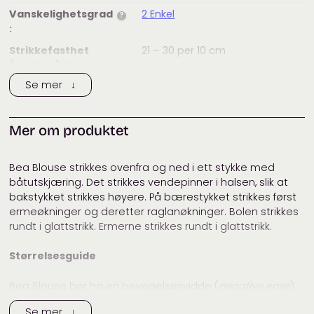
Vanskelighetsgrad
2 Enkel
?
:
Strikkefasthet
21 – 30
per 10 cm
(masker)
:
?
Se mer ↓
Anbefalt
4
mm
pinnestørrelse:
Vaskeanvisning:
Mer om produktet
Merke:
PetiteKnit
Tags:
dame
,
filcolana tilia
,
garnpakke
,
Bea Blouse strikkes ovenfra og ned i ett stykke med
genser
,
petiteknit
båtutskjæring. Det strikkes vendepinner i halsen, slik at
bakstykket strikkes høyere. På bærestykket strikkes først
Kategorier:
Dame
,
Designere
,
Garnpakker
,
ermeøkninger og deretter raglanøkninger. Bolen strikkes
Gensere
,
Gensere
,
PetiteKnit
rundt i glattstrikk. Ermerne strikkes rundt i glattstrikk.
Størrelsesguide
Bea Blouse bør ha en bevegelsesvidde (
negative ease
)
på -2 cm i forhold til ditt bystemål. Størrelsene XXS (XS) S
Se mer ↓