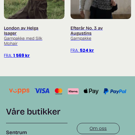
London av Helga
Efterår No. 3 av
Isager
Augustins
Garnpakke med Silk
Garnpakke
Mohair
FRA:
524
kr
FRA:
1 569
kr
Våre butikker
Om oss
Sentrum