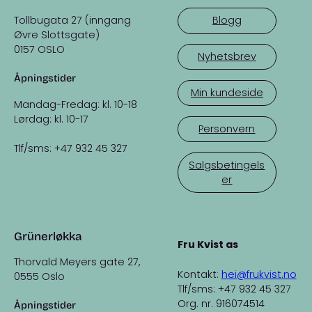
Tollbugata 27 (inngang
Blogg
Øvre Slottsgate)
0157 OSLO
Nyhetsbrev
Åpningstider
Min kundeside
Mandag-Fredag: kl. 10-18
Lørdag: kl. 10-17
Personvern
Tlf/sms: +47 932 45 327
Salgsbetingels
er
Grünerløkka
Fru Kvist as
Thorvald Meyers gate 27,
Kontakt:
hei@frukvist.no
0555 Oslo
Tlf/sms: +47 932 45 327
Org. nr. 916074514
Åpningstider