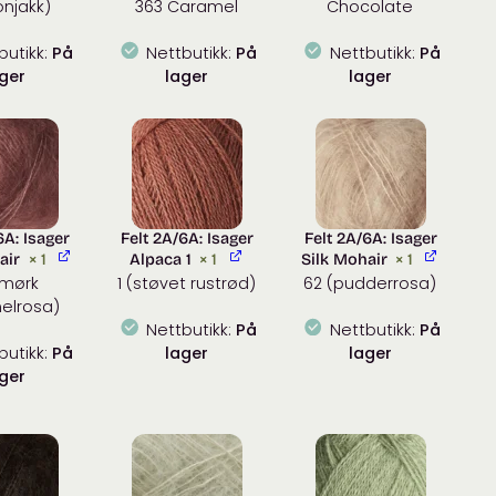
onjakk)
363 Caramel
Chocolate
butikk:
På
Nettbutikk:
På
Nettbutikk:
På
ger
lager
lager
6A: Isager
Felt 2A/6A: Isager
Felt 2A/6A: Isager
air
× 1
Alpaca 1
× 1
Silk Mohair
× 1
(mørk
1 (støvet rustrød)
62 (pudderrosa)
lrosa)
Nettbutikk:
På
Nettbutikk:
På
butikk:
På
lager
lager
ger
Isager
Isager
Isager
Alpaca
Silk
Silk
1
Mohair
Mohair
antall
antall
antall