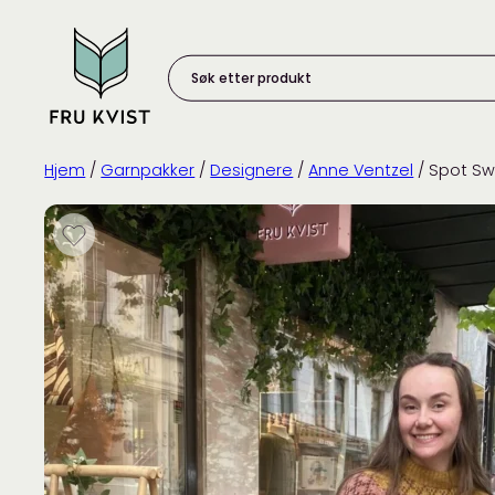
Skip
to
content
Søk
etter
produkt:
Hjem
/
Garnpakker
/
Designere
/
Anne Ventzel
/ Spot Sw