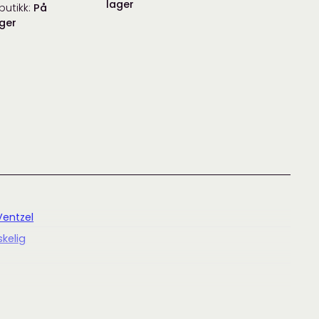
lager
butikk:
På
ger
Ventzel
kelig
Ventzel