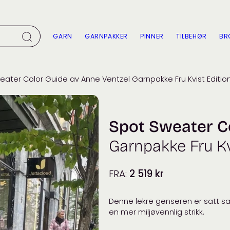
GARN
GARNPAKKER
PINNER
TILBEHØR
BR
eater Color Guide av Anne Ventzel Garnpakke Fru Kvist Editio
Spot Sweater C
Garnpakke Fru Kv
FRA:
2 519
kr
Denne lekre genseren er satt sa
en mer miljøvennlig strikk.