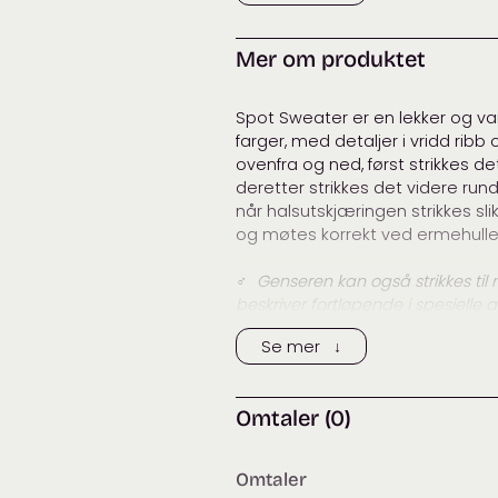
Tags:
anne v
Kategorier:
Anne 
Mer om produktet
Spot Sweater er en lekker og v
farger, med detaljer i vridd ribb
ovenfra og ned, først strikkes d
deretter strikkes det videre run
når halsutskjæringen strikkes s
og møtes korrekt ved ermehulle
♂
Genseren kan også strikkes til
beskriver fortløpende i spesiell
på at garnmengden til herrestørr
Se mer ↓
oppskriften.
STØRRELSER
Omtaler (0)
XS (S) M (L) XL (XXL)
Overvidde: 98 (104) 109 (115) 120 
Lengde: 55 (56) 57 (58) 59 (60)
Omtaler
Ermelengde: 36 (36) 36 (38) 40 