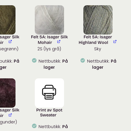
Isager Silk
Felt 5A: Isager Silk
Felt 5A: Isager
ir
Mohair
Highland Wool
segrønn)
2S (lys grå)
Sky
butikk:
På
Nettbutikk:
På
Nettbutikk:
På
ger
lager
lager
Isager Silk
Print av Spot
Sweater
ir
rgunder)
Nettbutikk:
På