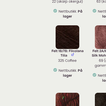
22 (skarp okergul)
63 (k
Nettbutikk:
På
Nett
lager
la
Felt 1B/7B: Filcolana
Felt 2A/
Tilia
Silk Moh
325 Coffee
69 
gamme
Nettbutikk:
På
lager
Nett
la