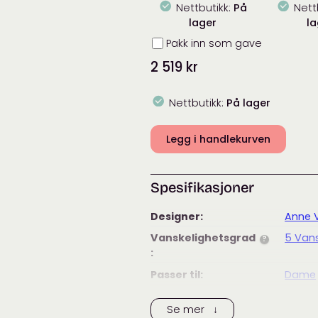
Nettbutikk:
På
Nett
lager
la
Innpakning
Pakk inn som gave
2 519
kr
Nettbutikk:
På lager
Legg i handlekurven
Spesifikasjoner
Designer:
Anne 
Vanskelighetsgrad
5 Vans
?
:
Passer til:
Dame
Merke:
Anne 
Se mer ↓