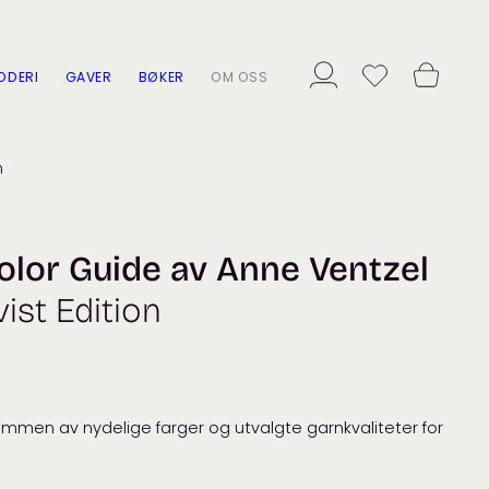
ODERI
GAVER
BØKER
OM OSS
n
olor Guide av Anne Ventzel
ist Edition
mmen av nydelige farger og utvalgte garnkvaliteter for