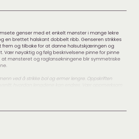
entzel
,
filcolana
,
Gepard
,
isager
,
Spot Sweater
Ventzel
,
Dame
,
Garnpakker
,
Gensere
,
Spot
amsete genser med et enkelt mønster i mange lekre
 og en brettet halskant dobbelt ribb. Genseren strikkes
et frem og tilbake for at danne halsutskjæringen og
dt. Vær nøyaktig og følg beskrivelsene pinne for pinne
lik at mønsteret og raglansøkningene blir symmetriske
ne.
 menn ved å strikke bol og ermer lengre. Oppskriften
e avsnitt, hvordan lengdene kan endres. Vær oppmerksom
elsene vil være høyere enn det som er angitt i
(125) cm
 cm
(40) cm