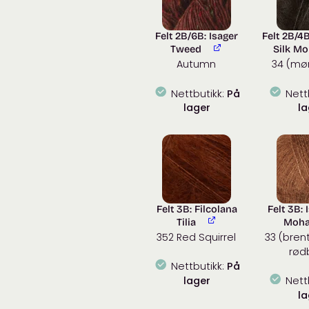
Felt 2B/6B: Isager
Felt 2B/4B
Tweed
Silk Mo
Autumn
34 (mø
Nettbutikk:
På
Nett
lager
la
Felt 3B: Filcolana
Felt 3B: 
Tilia
Moha
352 Red Squirrel
33 (bren
rød
Nettbutikk:
På
lager
Nett
la