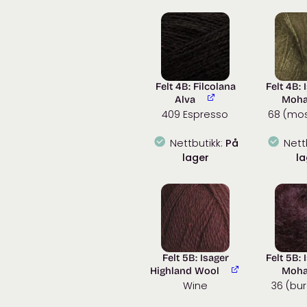
Felt 4B: Filcolana
Felt 4B: 
Alva
Moha
409 Espresso
68 (mo
Nettbutikk:
På
Nett
lager
la
Felt 5B: Isager
Felt 5B: 
Highland Wool
Moha
Wine
36 (bu