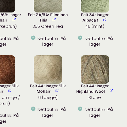
/6B: Isager
Felt 3A/5A: Filcolana
Felt 3A: Isager
hair
Tilia
Alpaca 1
rkebrun)
355 Green Tea
46 (mint)
butikk:
På
Nettbutikk:
På
Nettbutikk:
På
ger
lager
lager
Isager Silk
Felt 4A: Isager Silk
Felt 4A: Isager
ir
Mohair
Highland Wool
t orange /
6 (beige)
Stone
brun)
Nettbutikk:
På
Nettbutikk:
På
butikk:
På
lager
lager
ger