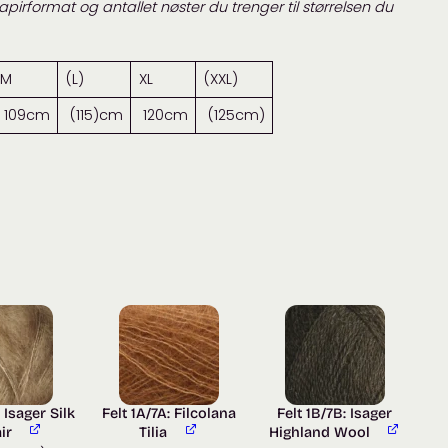
apirformat og antallet nøster du trenger til størrelsen du
M
(L)
XL
(XXL)
109cm
(115)cm
120cm
(125cm)
 Isager Silk
Felt 1A/7A: Filcolana
Felt 1B/7B: Isager
ir
Tilia
Highland Wool